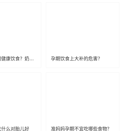
孕妈们该如何健康饮食？奶类篇 | 贤医健康说
孕期饮食上大补的危害？
吃什么对胎儿好
准妈妈孕期不宜吃哪些食物？