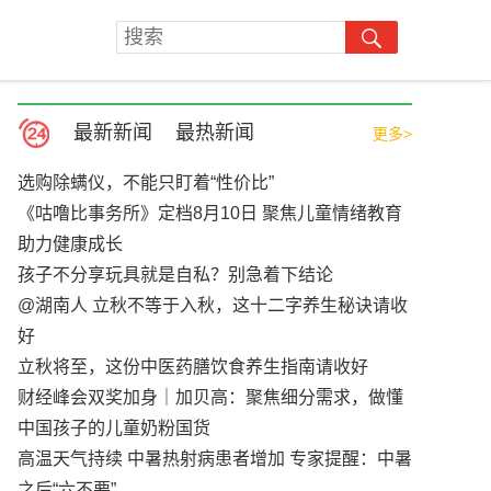
最新新闻
最热新闻
更多>
选购除螨仪，不能只盯着“性价比”
《咕噜比事务所》定档8月10日 聚焦儿童情绪教育
助力健康成长
孩子不分享玩具就是自私？别急着下结论
@湖南人 立秋不等于入秋，这十二字养生秘诀请收
好
立秋将至，这份中医药膳饮食养生指南请收好
财经峰会双奖加身｜加贝高：聚焦细分需求，做懂
中国孩子的儿童奶粉国货
高温天气持续 中暑热射病患者增加 专家提醒：中暑
之后“六不要”