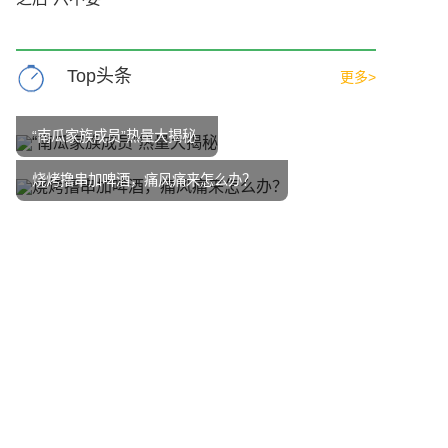
Top头条
更多>
“南瓜家族成员”热量大揭秘
烧烤撸串加啤酒，痛风痛来怎么办？