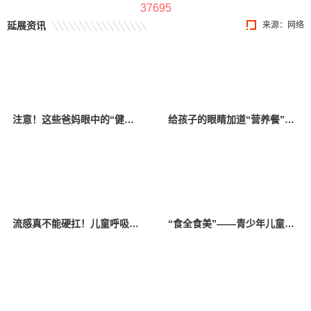
37695
延展资讯
来源：网络
注意！这些爸妈眼中的“健康食物”，可能对身体有害
给孩子的眼睛加道“营养餐”，视力越差的孩子越是需要！
流感真不能硬扛！儿童呼吸科专家：有种情况比白肺更急更可怕
“食全食美”——青少年儿童过年如何健康饮食？