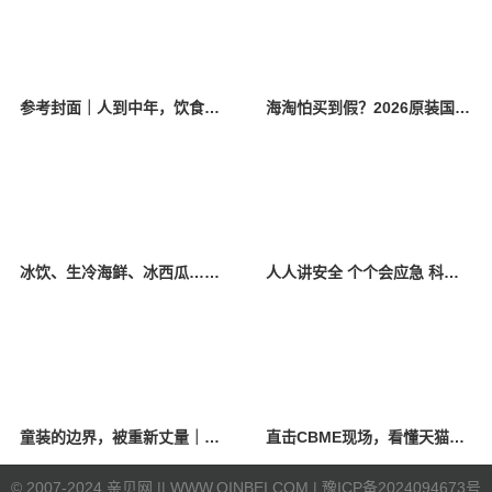
参考封面｜人到中年，饮食该如何调整？
海淘怕买到假？2026原装国产羊奶粉靠谱的正规品牌有哪些？
冰饮、生冷海鲜、冰西瓜……泉州人夏季“标配”饮食极易引发胃肠炎
人人讲安全 个个会应急 科学应对防震避险
童装的边界，被重新丈量｜2026中国国际时装周·童话小镇圆满收官
直击CBME现场，看懂天猫母婴“造牌”逻辑
©
2007-2024 亲贝网 |
| WWW.QINBEI.COM |
豫ICP备2024094673号