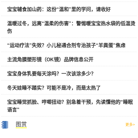
宝宝辅食加山药：这份“温和”里的学问，请收好
温暖过冬，远离“温柔的伤害”：警惕暖宝宝热水袋的低温烫
伤
“运动疗法”失效？小儿秘通合剂专治孩子“羊粪蛋”焦虑
主流角膜塑形镜（OK镜）品牌信息公开
宝宝身体乳要每天涂吗？一次该涂多少？
冬天娃睡不踏实？可能不是冷，而是太热了
宝宝睡觉抓脸、哼唧扭动？别急着干预，先读懂他的“睡眠
语言”
图赏
更多>