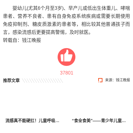
婴幼儿(尤其6个月至3岁)、早产儿或低出生体重儿、哮喘
患者、营养不良者、患有自身免疫系统疾病或需要长期使用
免疫抑制剂、糖皮质激素的患者等，相比较其他普通孩子而
言，感染流感后更要提高警惕，及时就医。
转载自：钱江晚报
37801
推荐文章
来源：钱江晚报
流感真不能硬扛！儿童呼吸科专家：有种情况比白肺更急更可怕
“食全食美”——青少年儿童过年如何健康饮食？