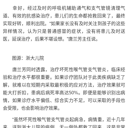
幸好，经过及时的呼吸机辅助通气和支气管镜清理气
道、有效的抗感染治疗，患儿们的生命都抢救回来了，最终
实现好转，顺利出院。“如果家长没有及时关注到孩子的这些
异样情况，认为只是普通感冒的症状，没有将患儿及时送
医，延误治疗，后果不堪设想。”唐兰芳主任说。
图源：浙大儿院
唐兰芳同时透露，治疗坏死性喉气管支气管炎，临床经
验和治疗水平都很重要。如果诊疗团队对于此类疾病缺乏了
解，就难以在短期内采取最积极的应对方法，治疗效果就可
能大打折扣，患病后病死率高达50%。即便是能够识别出病
情，如果诊疗水平偏低、综合实力不足，可以采取的手段也
会受限，也会影响治疗效果。
“虽然坏死性喉气管支气管炎起病急，病情重，近十几年
来，送到浙大儿院的病例，无一例外都救了回来，这是非常