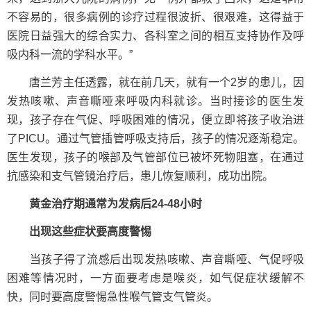
不容易的，很多病例的诊疗过程很波折、很艰难，这得益于
医院日益强大的综合实力、各科室之间的相互支持协作及呼
吸内科一流的学科水平。”
唐兰芳主任透露，就在前几天，就有一个2岁的患儿，因
发热咳嗽、声音嘶哑来呼吸内科就诊。当时接诊的医生发
现，孩子存在气促、呼吸困难的情况，便立即将孩子收治进
了PICU。通过气管插管呼吸支持后，孩子的情况逐渐稳定。
医生发现，孩子的喉部及气管部位已被坏死物阻塞，在通过
抗感染和支气管镜治疗后，患儿恢复顺利，成功出院。
黄金治疗期通常为发病后24-48小时
出现这些症状要高度警惕
当孩子得了流感后出现发热咳嗽、声音嘶哑、气促呼吸
困难等情况时，一方面要考虑是喉炎，如气促症状缓解不
快，同时要高度警惕急性喉气管支气管炎。