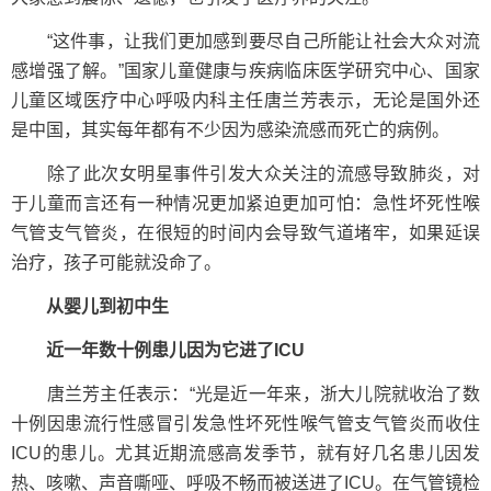
“这件事，让我们更加感到要尽自己所能让社会大众对流
感增强了解。”国家儿童健康与疾病临床医学研究中心、国家
儿童区域医疗中心呼吸内科主任唐兰芳表示，无论是国外还
是中国，其实每年都有不少因为感染流感而死亡的病例。
除了此次女明星事件引发大众关注的流感导致肺炎，对
于儿童而言还有一种情况更加紧迫更加可怕：急性坏死性喉
气管支气管炎，在很短的时间内会导致气道堵牢，如果延误
治疗，孩子可能就没命了。
从婴儿到初中生
近一年数十例患儿因为它进了ICU
唐兰芳主任表示：“光是近一年来，浙大儿院就收治了数
十例因患流行性感冒引发急性坏死性喉气管支气管炎而收住
ICU的患儿。尤其近期流感高发季节，就有好几名患儿因发
热、咳嗽、声音嘶哑、呼吸不畅而被送进了ICU。在气管镜检