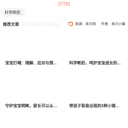
37791
科学断奶
推荐文章
来源：
亲贝网
作者：亲贝小编
宝宝打嗝：理解、应对与预防的全面指南
科学断奶，呵护宝宝成长的每一步
守护宝宝明眸，家长可以从以下几个方面做起
带孩子容易出现的3种小错误，可以适当避免