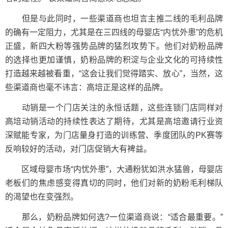
但是与此同时，一些渠道商也坦言主推二线的毛利品牌
的确有一定阻力，尤其是在三四线的母婴店“内忧外患”的危机
正盛，新四大粉等强势品牌的猛烈攻势下。他们对奶粉品牌
的选择也更加谨慎，奶粉品牌的积淀与企业文化的可持续性
打造越来越被看重，“这会让我们觉得踏实、放心”，当然，这
些渠道商也毫不讳言：高培正是这样的品牌。
动销是一个门店关注的永恒话题，这些连锁门店同样对
高培动销活动的持续性表达了期待，尤其是高培邀请行业资
深赋能专家，为门店量身打造的训练营、季度团队的PK赛等
反响较好的活动，对门店促销大有裨益。
区域母婴市场“内忧外患”，大通粉犹如洪水猛兽，母婴店
老板们的焦虑感变得真切的同时，他们对新的奶粉毛利梯队
的渴望也在变强烈。
那么，奶粉品牌如何选?一位渠道商说：“适合最重要。”