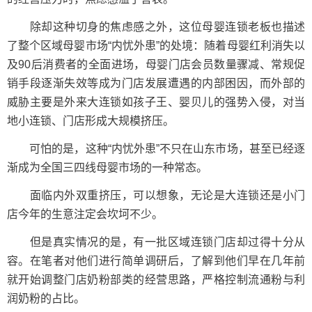
除却这种切身的焦虑感之外，这位母婴连锁老板也描述
了整个区域母婴市场“内忧外患”的处境：随着母婴红利消失以
及90后消费者的全面进场，母婴门店会员数量骤减、常规促
销手段逐渐失效等成为门店发展遭遇的内部困因，而外部的
威胁主要是外来大连锁如孩子王、婴贝儿的强势入侵，对当
地小连锁、门店形成大规模挤压。
可怕的是，这种“内忧外患”不只在山东市场，甚至已经逐
渐成为全国三四线母婴市场的一种常态。
面临内外双重挤压，可以想象，无论是大连锁还是小门
店今年的生意注定会坎坷不少。
但是真实情况的是，有一批区域连锁门店却过得十分从
容。在笔者对他们进行简单调研后，了解到他们早在几年前
就开始调整门店奶粉部类的经营思路，严格控制流通粉与利
润奶粉的占比。