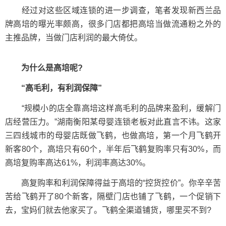
经过对这些区域连锁的进一步调查，笔者发现新西兰品
牌高培的曝光率颇高，很多门店都把高培当做流通粉之外的
主推品牌，当做门店利润的最大倚仗。
为什么是高培呢?
“高毛利，有利润保障”
“规模小的店全靠高培这样高毛利的品牌来盈利，缓解门
店经营压力。”湖南衡阳某母婴连锁老板对此直言不讳。这家
三四线城市的母婴店既做飞鹤，也做高培，第一个月飞鹤开
新客80个，高培只有60个，半年后飞鹤复购率只有30%，而
高培复购率高达61%，利润率高达30%。
高复购率和利润保障得益于高培的“控货控价”。你辛辛苦
苦给飞鹤开了80个新客，隔壁门店也铺了飞鹤，一个促销下
去，宝妈们就去他家买了。飞鹤全渠道铺货，哪里买不到?