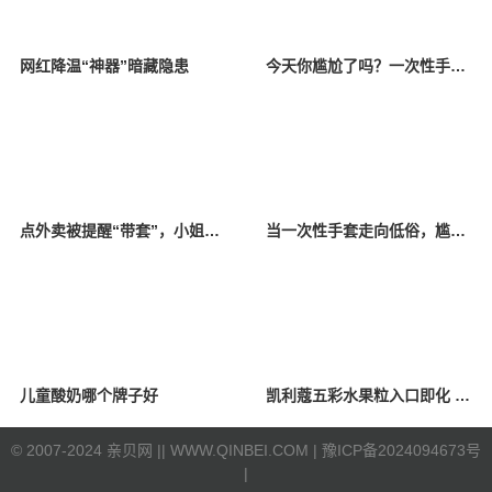
网红降温“神器”暗藏隐患
今天你尴尬了吗？一次性手套低俗变装引消费者反感
点外卖被提醒“带套”，小姐姐感觉有被冒犯到，怒斥恶俗商家
当一次性手套走向低俗，尴尬的不仅是成年人
儿童酸奶哪个牌子好
凯利蔻五彩水果粒入口即化 酸甜可口
©
2007-2024 亲贝网 |
| WWW.QINBEI.COM |
豫ICP备2024094673号
|