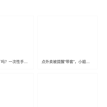
今天你尴尬了吗？一次性手套低俗变装引消费者反感
点外卖被提醒“带套”，小姐姐感觉有被冒犯到，怒斥恶俗商家