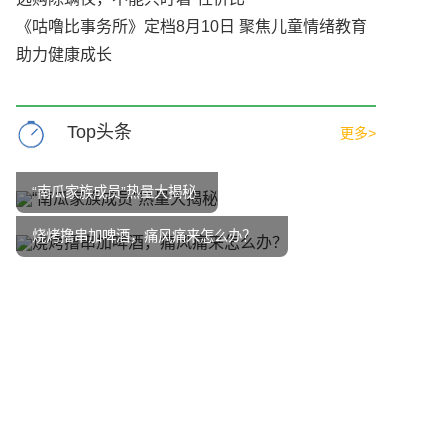
《咕噜比事务所》定档8月10日 聚焦儿童情绪教育
助力健康成长
Top头条
更多>
“南瓜家族成员”热量大揭秘
烧烤撸串加啤酒，痛风痛来怎么办？