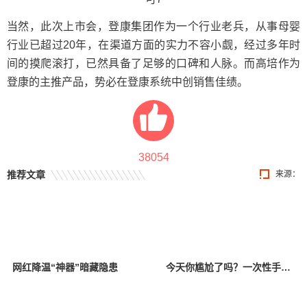
当然，此次上市会，登康集团作为一个行业老兵，从事母婴
行业已超过20年，在渠道方面的实力不容小觑，经过多年时
间的摸爬滚打，已然具备了足够的口碑和人脉。而高培作为
登康的主推产品，势必在登康系统中创销售佳绩。
38054
推荐文章
来源：
网红降温“神器”暗藏隐患
今天你尴尬了吗？一次性手套低俗变装引消费者反感