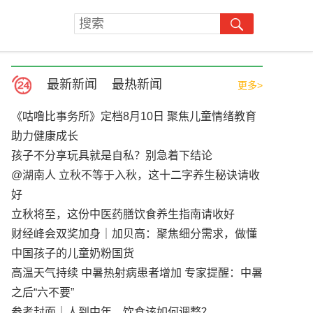
最新新闻
最热新闻
更多>
《咕噜比事务所》定档8月10日 聚焦儿童情绪教育
助力健康成长
孩子不分享玩具就是自私？别急着下结论
@湖南人 立秋不等于入秋，这十二字养生秘诀请收
好
立秋将至，这份中医药膳饮食养生指南请收好
财经峰会双奖加身｜加贝高：聚焦细分需求，做懂
中国孩子的儿童奶粉国货
高温天气持续 中暑热射病患者增加 专家提醒：中暑
之后“六不要”
参考封面｜人到中年，饮食该如何调整？