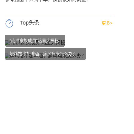
Top头条
更多>
“南瓜家族成员”热量大揭秘
烧烤撸串加啤酒，痛风痛来怎么办？