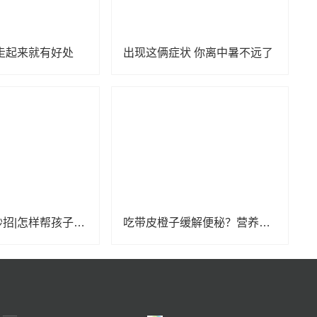
走起来就有好处
出现这俩症状 你离中暑不远了
亲子育儿小妙招|怎样帮孩子养成学习生活的好习惯？
吃带皮橙子缓解便秘？营养专家圈出3类忌口人群