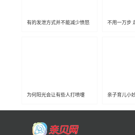
有的发泄方式并不能减少愤怒
不用一万步 
为何阳光会让有些人打喷嚏