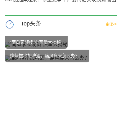
Top头条
更多>
“南瓜家族成员”热量大揭秘
烧烤撸串加啤酒，痛风痛来怎么办？