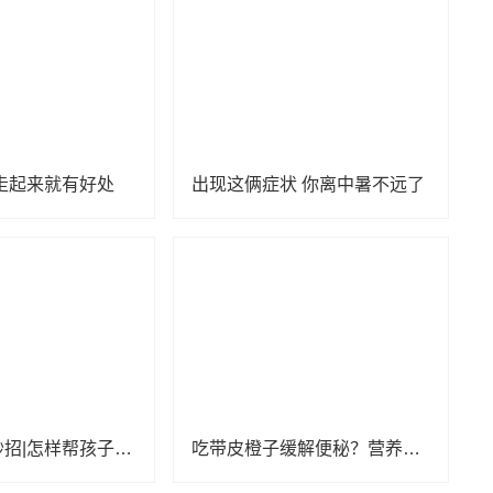
走起来就有好处
出现这俩症状 你离中暑不远了
亲子育儿小妙招|怎样帮孩子养成学习生活的好习惯？
吃带皮橙子缓解便秘？营养专家圈出3类忌口人群