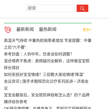
最新新闻
最热新闻
更多>
高温天气持续 中暑热射病患者增加 专家提醒：中暑
之后“六不要”
参考封面｜人到中年，饮食该如何调整？
混合喂养不焦虑：高频疑问全解析，这样做宝宝照
样长得好
如何安抚好宝宝情绪？三招教大家给情绪“降温”
会议资讯 | 围手术期规范化诊疗系列巡讲－济南会
议
宝宝会翻身后，安全款防摔蚊帐怎么选？四个品牌
横评给你参考
OK镜品牌观察：存量竞争下，爱柯尼实现脱颖而出