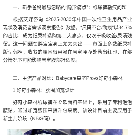
一、新手爸妈最易忽略的“隐形痛点”：纸尿裤勒痕问题
根据艾媒咨询《2025-2030年中国一次性卫生用品产业
现状及消费者需求洞察报告》数据，“尺码不合/勒痕”以34.7%
的占比，成为纸尿裤选购第二大痛点，仅次于吸收差/尿渍残
留。这一问题在胖宝宝身上尤为突出——市面上多数纸尿裤
版型偏窄，收紧的腰围很容易在宝宝腰腹处勒出红印，在部
分情况下可能影响宝宝腹部舒适度。
二、主流产品对比：Babycare皇室Provs好奇小森林
1.好奇小森林：腰围加宽设计
好奇小森林纸尿裤在柔软面料基础上，采用了专利泡泡
腰贴，通过加宽腰围来提升包裹度。该设计目前主要应用于
新生儿阶段（NB/S码）。