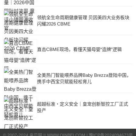
领航全生命周期健康管理 贝因美四大业务板块
闪耀2026 CBME
直击CBME现场，看懂天猫母婴“造牌”逻辑
全美热门智能喂养品牌Baby Brezza登陆中国，
携手中西宝贝赋能轻松育儿
超越标准・定义安全｜皇宠创新智控工厂正式
投产
©
2007-2024 亲贝网 |
| WWW.QINBEI.COM |
豫ICP备2024094673号