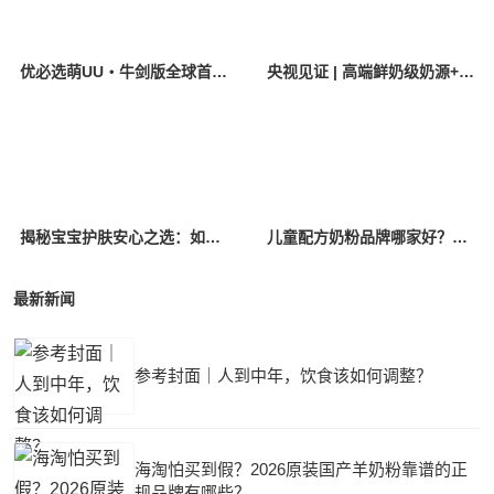
优必选萌UU・牛剑版全球首发，打造AI时代育娃新标杆
央视见证 | 高端鲜奶级奶源+突破性IgG，优萃宝爱铸就国粉底气！
揭秘宝宝护肤安心之选：如何用精简配方，兼顾功效与肤感？
儿童配方奶粉品牌哪家好？2026年深度评测：5款产品多维度对比
最新新闻
参考封面｜人到中年，饮食该如何调整？
海淘怕买到假？2026原装国产羊奶粉靠谱的正
规品牌有哪些？