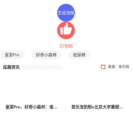
生成海报
37886
皇室Pro
好奇小森林
纸尿裤
延展资讯
来源：
亲贝网
皇室Pro、好奇小森林：谁才是真正不勒胖宝宝肚子大腿的纸尿裤？
君乐宝奶粉x北京大学重磅成果发布：中国多民族母乳研究+临床实证双突破