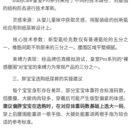
Babycare皇室Pro系列采用了不同的技术路径：对腰围
的结构形态进行技术革新。
灵感来源：从婴儿童袜中获取灵感，将服装级的创新氨
纶应用到纸尿裤设计上。
核心技术参数：新型氨纶克数仅有普通氨纶的五分之
一，橡筋间距不到原来的三分之一。腰围区域平整细腻。
束缚力表现：经品牌仿真模拟测试，皇室Pro系列的“裸
感腰围”对宝宝的束缚力为常规产品的三分之一。
三、胖宝宝选购纸尿裤的实操建议
每个宝宝身形存在差异，部分宝宝体重符合标准码数，
但腰腹、大腿肉肉较多，穿戴后可能产生版型偏紧的体感。
建议偏胖宝宝在选购时，在对应体重码数基础上选大一码
，
穿上后腰围能塞进一根手指、大腿处能塞进两根手指为较合
适的参考标准。