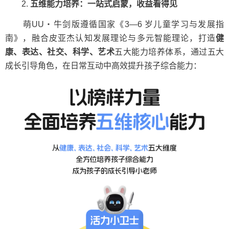
2.
五维能力培养：一站式启蒙，收益看得见
萌UU・牛剑版遵循国家《3—6 岁儿童学习与发展指
南》，融合皮亚杰认知发展理论与多元智能理论，打造
健
康、表达、社交、科学、艺术
五大能力培养体系，通过五大
成长引导角色，在日常互动中高效提升孩子综合能力：