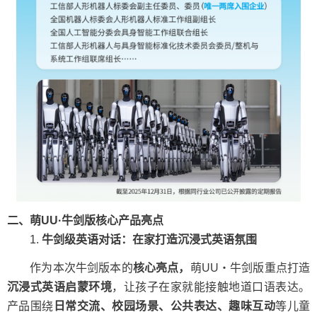
二、萌UU·牛剑版核心产品亮点
1.
牛剑级英语对话：在家打造沉浸式英语氛围
作为本次牛剑版本的
核心亮点，
萌UU・牛剑版重点打造
沉浸式英语启蒙环境
，让孩子在家就能接触地道口语表达。
产品围绕
日常交流、校园场景、公共表达、趣味互动
等儿童