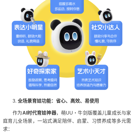
3.
全场景育娃功能：省心、高效、易使用
作为
AI时代育娃神器
，萌UU・牛剑版覆盖儿童成长与家
庭育儿全场景，一站式满足陪伴、启蒙、习惯养成等多元需
求：