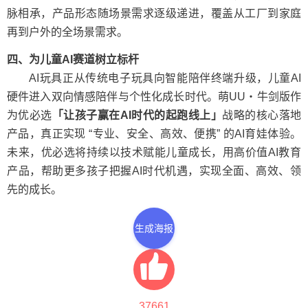
脉相承，产品形态随场景需求逐级递进，覆盖从工厂到家庭
再到户外的全场景需求。
四、为儿童AI
赛道树立标杆
AI玩具正从传统电子玩具向智能陪伴终端升级，儿童AI
硬件进入双向情感陪伴与个性化成长时代。萌UU・牛剑版作
为优必选
「让孩子赢在AI时代的起跑线上」
战略的核心落地
产品，真正实现 “专业、安全、高效、便携” 的AI育娃体验。
未来，优必选将持续以技术赋能儿童成长，用高价值AI教育
产品，帮助更多孩子把握AI时代机遇，实现全面、高效、领
先的成长。
生成海报
37661