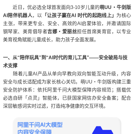
近日，优必选全球首发面向3-10岁儿童的
萌UU・牛剑版
AI陪伴机器人
，以
「让孩子赢在AI 时代的起跑线上」
为核心
主张，带来更专业、安全、高效的AI启蒙体验，并邀请国际
钢琴家、美育倡导者
吉娜・爱丽丝
担任首席美育官，以专业
美育视角赋能儿童成长，助力孩子全面发展。
一、从“陪伴玩具”到“AI时代的育儿工具”——安全破局与技
术支撑
随着儿童AI产品从单向早教向双向智能互动升级，内容
安全与成长适配成为家长核心关切。萌UU・牛剑版构建三重
安全防护体系：依托阿里千问大模型保障内容规范；搭载优
必选自研「点灵」智能体，已获国家网信办安全备案；配合
深层敏感词实时过滤，打造纯净健康的交互环境。