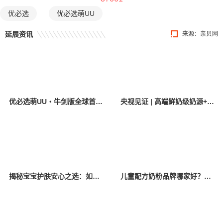
优必选
优必选萌UU
延展资讯
来源：
亲贝网
优必选萌UU・牛剑版全球首发，打造AI时代育娃新标杆
央视见证 | 高端鲜奶级奶源+突破性IgG，优萃宝爱铸就国粉底气！
揭秘宝宝护肤安心之选：如何用精简配方，兼顾功效与肤感？
儿童配方奶粉品牌哪家好？2026年深度评测：5款产品多维度对比