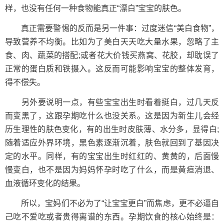
样，也没有任何一种食物能真正“漂白”宝宝的肤色。
真正需要警惕的反而是另一件事：过度迷信“美白食物”，
导致营养不均衡。比如为了美白天天吃大量水果，忽略了主
食、肉、蔬菜的搭配;或者花大价钱买燕窝、花胶，却耽误了
正常的蛋白质和铁摄入。这反而可能影响宝宝的整体发育，
得不偿失。
另外要说明一点，有些宝宝出生时看着挺白，过几天反
而变黑了，这跟孕期吃什么也没关系。这是因为新生儿会经
历生理性的肤色变化，有的出生时皮肤薄、水分多，显得白;
随着适应外界环境，黑色素逐渐沉着，肤色就回到了基因决
定的水平。同样，有的宝宝出生时红红的、黄黄的，后面慢
慢变白，也不是因为妈妈怀孕时吃了什么，而是黄疸消退、
血液循环变化的结果。
所以，宝妈们不必为了“让宝宝更白”而焦虑，更不必逼自
己吃不爱吃或者贵得离谱的东西。孕期饮食的核心始终是：