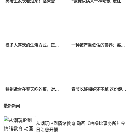
高考生家长看过来！临床营养师盘点的坑你踩了吗？
“像糖尿病人一样吃饭”走红！专家：极端控糖控主食很伤身；网友：正常吃喝就很健康
很多人喜欢的生活方式，正在加速致癌
一种被严重低估的营养：每天吃点它，或能抵消熬夜伤害！很多人没吃够
特别适合在春天吃的菜，对肝脏很友好
春节吃好喝好还不腻 这份健康饮食攻略请收好
最新新闻
从潮玩IP到情绪教育 动画《咕噜比事务所》今
日治愈开播