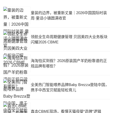
童装的边界，被重新丈量｜2026中国国际时装
周·童话小镇圆满收官
领航全生命周期健康管理 贝因美四大业务板块
闪耀2026 CBME
海淘怕买到假？2026原装国产羊奶粉靠谱的正
规品牌有哪些？
全美热门智能喂养品牌Baby Brezza登陆中国，
携手中西宝贝赋能轻松育儿
直击CBME现场，看懂天猫母婴“造牌”逻辑