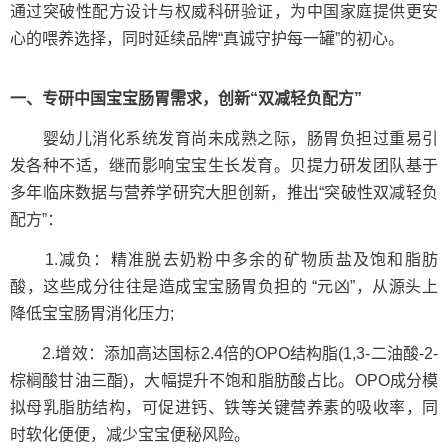
通过突破性配方设计与权威科研验证，为中国家庭提供更安
心的喂养选择，同时延续品牌“真诚守护每一罐”的初心。
一、
专研中国宝宝肠胃需求，创新“双减轻负配方”
婴幼儿消化系统发育尚未成熟之际，肠胃负担过重易引
发各种不适，继而影响宝宝生长发育。贝提力研发团队基于
多年临床数据与营养学研究大胆创新，推出“突破性双减轻负
配方”：
1.减负：精准脱去奶粉中多余的矿物质盐及饱和脂肪
酸，这些成分往往是造成宝宝肠胃负担的 “元凶”，从源头上
降低宝宝肠胃消化压力;
2.增效：添加高达国标2.4倍的OPO结构脂(1,3-二油酸-2-
棕榈酸甘油三酯)，大幅提升不饱和脂肪酸占比。OPO成分模
拟母乳脂肪结构，可促进钙、铁等关键营养素的吸收率，同
时软化便便，减少宝宝便秘风险。