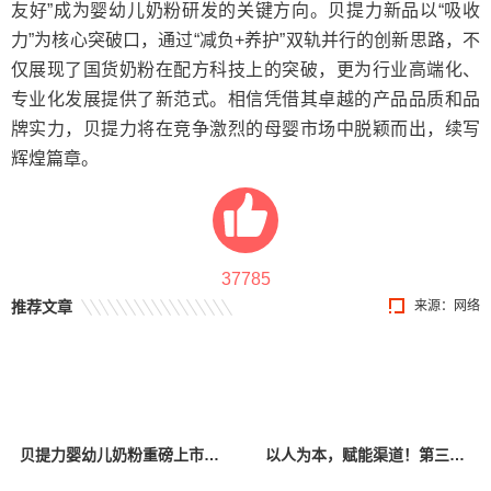
友好”成为婴幼儿奶粉研发的关键方向。贝提力新品以“吸收
力”为核心突破口，通过“减负+养护”双轨并行的创新思路，不
仅展现了国货奶粉在配方科技上的突破，更为行业高端化、
专业化发展提供了新范式。相信凭借其卓越的产品品质和品
牌实力，贝提力将在竞争激烈的母婴市场中脱颖而出，续写
辉煌篇章。
37785
推荐文章
来源：网络
贝提力婴幼儿奶粉重磅上市：专为中国宝宝胃肠道研发的“吸收特种兵”！
以人为本，赋能渠道！第三届宜品《中国好导购》助优秀导购蜕变，全国总决赛即将启幕！