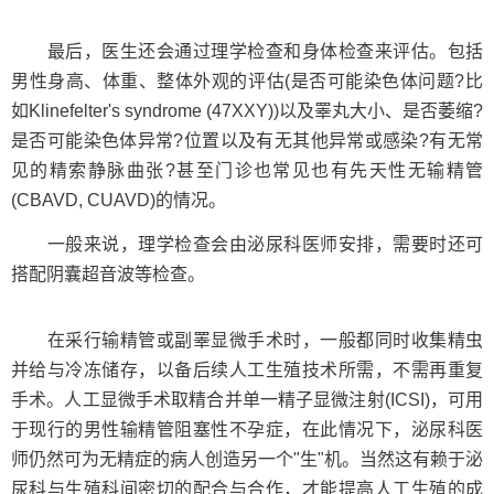
最后，医生还会通过理学检查和身体检查来评估。包括
男性身高、体重、整体外观的评估(是否可能染色体问题?比
如Klinefelter's syndrome (47XXY))以及睪丸大小、是否萎缩?
是否可能染色体异常?位置以及有无其他异常或感染?有无常
见的精索静脉曲张?甚至门诊也常见也有先天性无输精管
(CBAVD, CUAVD)的情况。
一般来说，理学检查会由泌尿科医师安排，需要时还可
搭配阴囊超音波等检查。
在采行输精管或副睪显微手术时，一般都同时收集精虫
并给与冷冻储存，以备后续人工生殖技术所需，不需再重复
手术。人工显微手术取精合并单一精子显微注射(ICSI)，可用
于现行的男性输精管阻塞性不孕症，在此情况下，泌尿科医
师仍然可为无精症的病人创造另一个"生"机。当然这有赖于泌
尿科与生殖科间密切的配合与合作，才能提高人工生殖的成