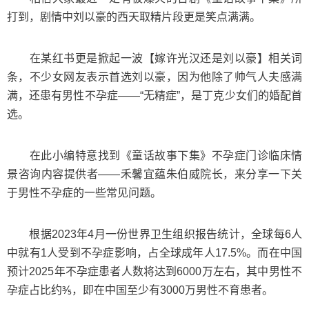
打到，剧情中刘以豪的西天取精片段更是笑点满满。
在某红书更是掀起一波【嫁许光汉还是刘以豪】相关词
条，不少女网友表示首选刘以豪，因为他除了帅气人夫感满
满，还患有男性不孕症——“无精症”，是丁克少女们的婚配首
选。
在此小编特意找到《童话故事下集》不孕症门诊临床情
景咨询内容提供者——禾馨宜蕴朱伯威院长，来分享一下关
于男性不孕症的一些常见问题。
根据2023年4月一份世界卫生组织报告统计，全球每6人
中就有1人受到不孕症影响，占全球成年人17.5%。而在中国
预计2025年不孕症患者人数将达到6000万左右，其中男性不
孕症占比约⅗，即在中国至少有3000万男性不育患者。