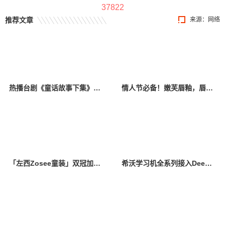
37822
推荐文章
来源：网络
热播台剧《童话故事下集》揭露男性不孕，禾馨宜蕴朱伯威院长权威解答
情人节必备！嫩芙唇釉，唇间绽放浪漫心动，锁住爱意一生！
「左西Zosee童装」双冠加冕，引领新一代中国童装
希沃学习机全系列接入Deepseek大模型