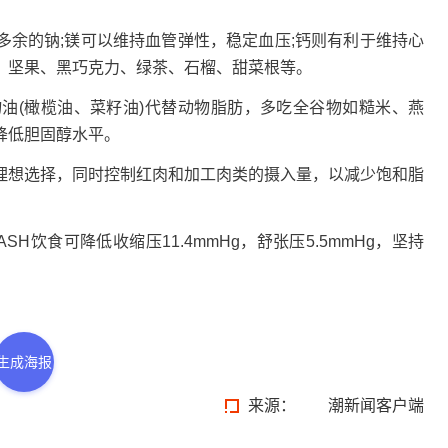
的钠;镁可以维持血管弹性，稳定血压;钙则有利于维持心
、坚果、黑巧克力、绿茶、石榴、甜菜根等。
(橄榄油、菜籽油)代替动物脂肪，多吃全谷物如糙米、燕
降低胆固醇水平。
想选择，同时控制红肉和加工肉类的摄入量，以减少饱和脂
食可降低收缩压11.4mmHg，舒张压5.5mmHg，坚持
。
生成海报
来源： 潮新闻客户端