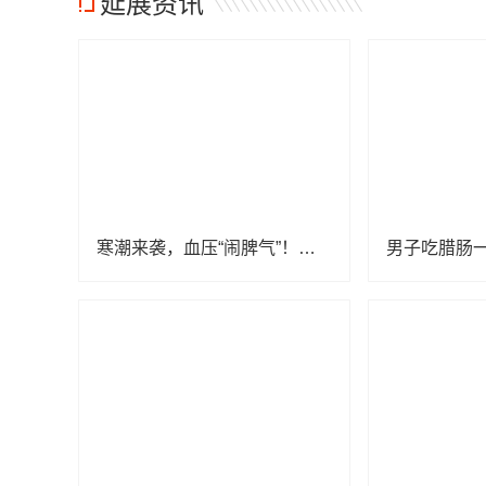
延展资讯
寒潮来袭，血压“闹脾气”！高血压人群冬季控压攻略请收好