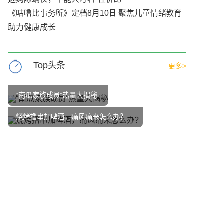
《咕噜比事务所》定档8月10日 聚焦儿童情绪教育
助力健康成长
Top头条
更多>
“南瓜家族成员”热量大揭秘
烧烤撸串加啤酒，痛风痛来怎么办？