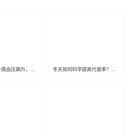
男子吃腊肠一周血压飙升，冬季饮食当心“隐形盐”
冬天如何科学提高代谢率？饮食、运动和睡眠样样都有用