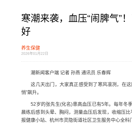
寒潮来袭，血压“闹脾气”
好
养生保健
2026年01月22日
潮新闻客户端 记者 孙燕 通讯员 乐春辉
这几天出门，大家真正感受到了寒风凛冽，在这股
悄”飙升。
52岁的张先生(化名)患高血压已有5年。每年冬
晨练后感到头晕、胸闷，测量血压后发现，收缩压比平时高
报健康小站、杭州市灵隐街道社区卫生服务中心全科