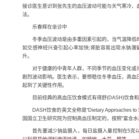
接诊医生意识到张先生的血压波动可能与天气寒冷、
法。
乐春辉在坐诊中
冬季血压波动是由多重因素引起的，当气温降低时
如交感神经兴奋引起心率加快;肾脏容易出现水钠潴
升。
对于健康的中青年人群，不同季节的血压变化或许
剧烈波动影响。医生表示，要想稳住冬季血压，高血
起到了关键性作用。
目前经典的高血压饮食模式有得舒(DASH)饮食和中
DASH饮食的英文全称是“Dietary Approaches t
国国立卫生研究院为控制高血压制定的，按照“富含水
首先要减少钠盐摄入，每日盐摄入量控制在5克以