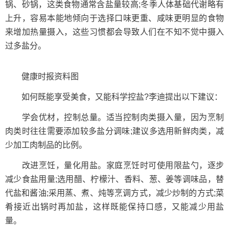
锅、砂锅，这类食物通常含盐量较高;冬季人体基础代谢略有
上升，容易本能地倾向于选择口味更重、咸味更明显的食物
来增加热量摄入，这些习惯都会导致人们在不知不觉中摄入
过多盐分。
健康时报资料图
如何既能享受美食，又能科学控盐?李迪提出以下建议：
学会优材，控制总量。适当控制肉类摄入量，因为烹制
肉类时往往需要添加较多盐分调味;建议多选用新鲜肉类，减
少加工肉制品的比例。
改进烹饪，量化用盐。家庭烹饪时可使用限盐勺，逐步
减少食盐用量;选用醋、柠檬汁、香料、葱、姜等调味品，替
代盐和酱油;采用蒸、煮、炖等烹调方式，减少炒制的方式;菜
肴接近出锅时再加盐，这样既能保持口感，又能减少用盐
量。