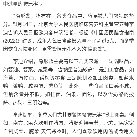
中过量的“隐形盐”。
“隐形盐，指存在于各类食品中、容易被人们忽视的盐
分。”1月14日，北京大学人民医院临床营养科主管营养师李
迪告诉人民日报健康客户端记者，根据《中国居民膳食指南
(2022)》建议，成年人每日食盐摄入量不宜超过5克，而冬季
因饮食习惯变化，更需警惕无孔不入的“隐形盐”。
李迪介绍，隐形盐主要有以下几类来源：一是调味品，
如酱油、酱菜、咸菜等，含钠量普遍较高;二是加工食品，如
海苔、方便面、话梅等零食;三是腌制及加工肉类，如盐水
鸭、酱鸭、咸鸭蛋、熏鱼等。此外，一些食品虽口感不咸，
但钠含量并不低，如挂面、油条、面包，以及含奶酪的披
萨、热狗、三明治等。
李迪提醒，冬季人们尤其要警惕餐“隐形盐”登上餐桌。例
如，南方居民喜欢制作腊肉、腊肠迎接春节，北方居民家家
自制咸菜、腌菜;天气寒冷时，人们喜欢饮用肉汤或食用火