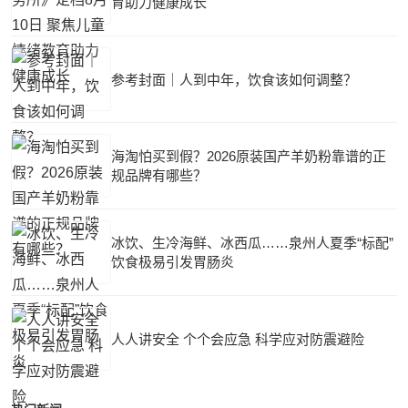
育助力健康成长
参考封面｜人到中年，饮食该如何调整？
海淘怕买到假？2026原装国产羊奶粉靠谱的正
规品牌有哪些？
冰饮、生冷海鲜、冰西瓜……泉州人夏季“标配”
饮食极易引发胃肠炎
人人讲安全 个个会应急 科学应对防震避险