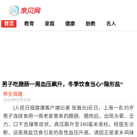
首页
教育
家庭
健康
胎教
名人
男子吃腊肠一周血压飙升，冬季饮食当心“隐形盐”
养生保健
2026年01月15日
(人民日报健康客户端记者 张瀚允)近日，上海一名35岁
男子连续食用一周老家寄来的腊肠、腊肉后，出现头晕、乏
力、口干舌燥等症状，高压飙升至160毫米汞柱。经医生诊
断，这是高盐饮食引发的急性血压升高，诱因正是家乡风味