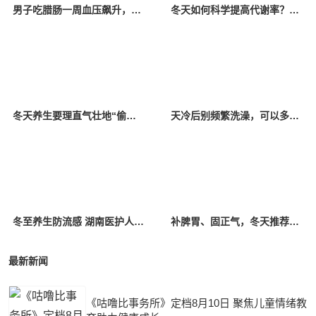
男子吃腊肠一周血压飙升，冬季饮食当心“隐形盐”
冬天如何科学提高代谢率？饮食、运动和睡眠样样都有用
冬天养生要理直气壮地“偷懒”！医生提醒：这8件事越“懒”越健康
天冷后别频繁洗澡，可以多泡脚 更符合“温而不燥”养生理念
冬至养生防流感 湖南医护人员分享冬季防病秘诀
补脾胃、固正气，冬天推荐多吃这类食物！附中医心水养生食谱
最新新闻
《咕噜比事务所》定档8月10日 聚焦儿童情绪教