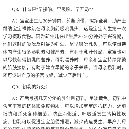
Q8、什么是“早接触、早吸吮、早开奶”?
A：宝宝出生后30分钟内，剪断脐带，擦净全身，助产士
帮助宝宝裸体趴在母亲胸前吸吮乳头，这是宝宝人生第一次
学习摄取食物。因为新生儿在出生后20-50分钟处于兴奋期，
他们这时的吸吮反射最为强烈，尽早吸吮乳头，可以使母亲
体内产生很多泌乳素和催产素，有利于乳汁分泌，宝宝也可
以尽快获得初乳的营养。母乳喂养时，母亲和宝宝持续频繁
的肌肤接触，有助于建立早期的亲子关系。当母亲授乳时，
还可促进自身的子宫收缩，减少产后出血。
Q9、初乳的好处?
A：产后最初几天分泌的乳汁叫初乳，呈淡黄色。初乳中
含有丰富的抗体和免疫物质，可以增加宝宝的抵抗力，还能
抵抗和杀死各种细菌，防止消化道、呼吸道发生感染性疾
病。初乳可以促进宝宝胎便排泄，减少黄疸发生。早产儿母