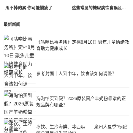
甩不掉的累 你可能慢疲了
这些常见的糖尿病饮食误区要记牢
最新新闻
《咕噜比事务所》定档8月10日 聚焦儿童情绪教
育助力健康成长
参考封面｜人到中年，饮食该如何调整？
海淘怕买到假？2026原装国产羊奶粉靠谱的正
规品牌有哪些？
冰饮、生冷海鲜、冰西瓜……泉州人夏季“标配”
饮食极易引发胃肠炎