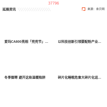
37796
延展资讯
来源：
亲贝网
爱玛CA800亮相「兜兜节」西安站活动 “安全守护”陪伴亲子出行
以科技创新引领婴配粉产业腾飞，金领冠亮相央视
冬季御寒 避开这些温暖陷阱
碎片化睡眠危害大碎片化运动效果好