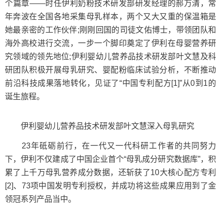
个篇章——时任伊利奶粉技术研发部研发经理的郝万清，常
年奔波在全国各地采集母乳样本，两个又大又重的保温箱是
她最亲密的工作伙伴;刚刚回国的司徒文佑博士，带领团队和
海外高校进行交流，一步一个脚印奠定了伊利在母婴营养研
究领域的领先地位;伊利婴幼儿营养品技术研发部叶文慧及科
研团队积极开展母乳研究、婴配粉临床试验分析，不断推动
前沿科技成果落地转化，见证了“中国专利配方[1]”从0到1的
诞生旅程。
伊利婴幼儿营养品技术研发部叶文慧深入母乳研究
23年砥砺前行，在一代又一代科研工作者的共同努力
下，伊利不仅建成了中国企业首个“母乳成分研究数据库”，积
累了上千万母乳营养成分数据，还斩获了10大核心配方专利
[2]、73项中国发明专利授权，并成功将这些成果应用到了金
领冠系列产品当中。