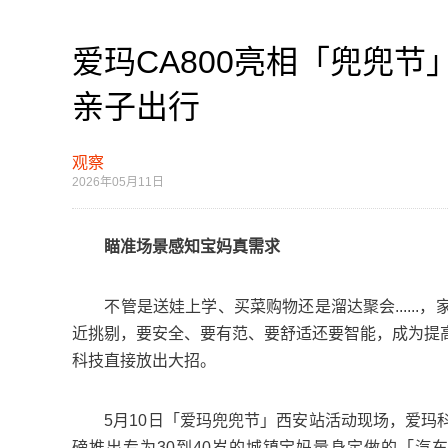
爱玛CA800亮相「兜兜节
亲子出行
观察
2026年05月11日
瞄准场景
感知宝妈真需求
不管是送娃上学、买菜购物还是溜达聚会......
近挑剔，要安全、要有范、要舒适还要智能，成为提
科技直接放出大招。
5月10日「爱玛兜兜节」西安站活动现场，爱玛科
磅推出专为30到40岁的城镇宝妈量身定做的「汽车