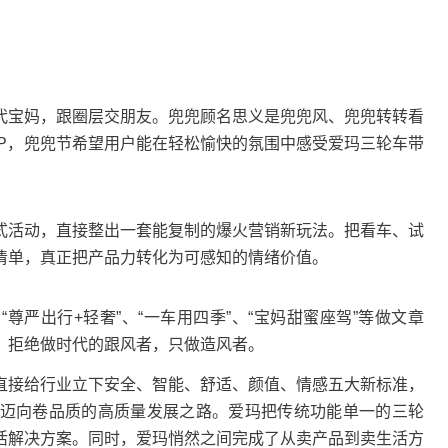
宝妈，跟圈层交朋友。兜兜顾名思义是兜兜风、兜兜转转看
IP，兜兜节希望用户能在轻松愉快的氛围中感受爱玛三轮车带
活动，直接整出一套能复制的爆火营销新玩法。把看车、试
清单，真正把产品力转化为可感知的情绪价值。
尊严出行+轻奢”、“一车用四季”、“宝妈甜蜜座驾”等做文章
，拒绝做时代的跟风者，只做造风者。
接给行业立下安全、智能、舒适、颜值、情感五大新标准，
迈向卷品质的高质量发展之路。爱玛把传统功能单一的三轮
活解决方案。同时，爱玛悄然之间完成了从卖产品到卖生活方