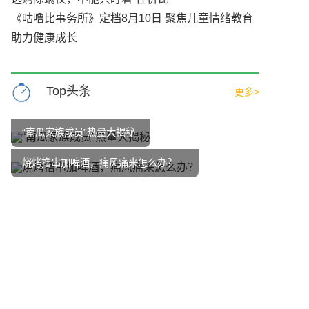
《咕噜比事务所》定档8月10日 聚焦儿童情绪教育
助力健康成长
Top头条
更多>
“南瓜家族成员”热量大揭秘
烧烤撸串加啤酒，痛风痛来怎么办？