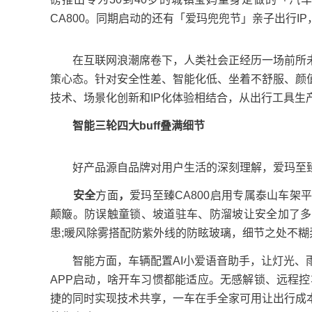
CA800。同期启动的还有「爱玛兜兜节」亲子出行
在互联网浪潮席卷下，人类社会正经历一场前所未
策心态。针对安全性差、智能化低、坐着不舒服、颜
技术、场景化创新和IP化体验相结合，从出行工具生
智能三轮
四大buff
叠满细节
好产品源自品牌对用户生活的深刻理解，爱玛至臻C
安全
方面
，
爱玛至臻CA800启用专属泰山车
颠簸。防误触童锁、坡道驻车、防溜坡让安全加了多
患;暖风除雾搭配防紫外线的防眩玻璃，细节之处不
智能方面，车辆配置AI小爱语音助手，让灯光、雨
APP启动，啥开车习惯都能适应。无感解锁、远程
捷的同时实现技术共享，一车在手全家可用让出行成