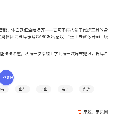
智能、体面颜值全给凑齐——它可不再拘泥于代步工具的身
体验完爱玛乐臻CA80发出感叹：“坐上去就像开mini版
能统统治愈。从每一次接娃上学到每一次周末兜风，爱玛希
生成海报
亮相
出行
子出
亲子
兜兜
来源：
亲贝网