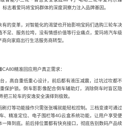
IP，标志着爱玛将宝妈群体的深度洞察力注入品牌基因。
有的变革，对智能化的渴望也开始影响宝妈们选购三轮车决
值不足、服务拉垮，没有情感价值等行业痛点，爱玛将汽车级
产商向家庭出行生活服务商转型。
A80精准回应用户真正需求：
架平台，高自重低重心设计，前后都有液压减震，过坑过坎都不
重保护锁。倒车影影像配合倒车辅助灯，消除倒车时盲区隐
糊弄把三轮车的安逸安全演绎到极致。
刷灯等功能操作只需张张嘴就能轻松控制。三档变速可通过
控车、精准定位、电子围栏等4G云盒系统功能，让用户享受便
本一降到底。前后排位置都有快充接口，彻底告别数码产品续