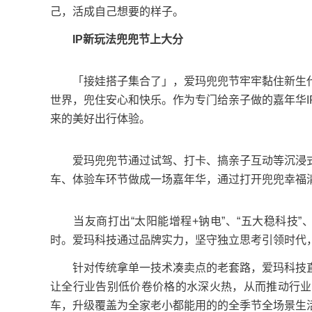
己，活成自己想要的样子。
IP
新
玩法
兜兜
节上大分
「接娃搭子集合了」，爱玛兜兜节牢牢黏住新生代
世界，兜住安心和快乐。作为专门给亲子做的嘉年华
来的美好出行体验。
爱玛兜兜节通过试驾、打卡、搞亲子互动等沉浸式
车、体验车环节做成一场嘉年华，通过打开兜兜幸福
当友商打出“太阳能增程+钠电”、“五大稳科技”、“
时。爱玛科技通过品牌实力，坚守独立思考引领时代
针对传统拿单一技术凑卖点的老套路，爱玛科技直
让全行业告别低价卷价格的水深火热，从而推动行业
车，升级覆盖为全家老小都能用的的全季节全场景生