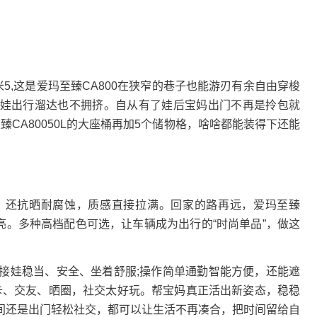
,这是爱玛至臻CA800在狭窄的巷子也能游刃有余自由穿梭
娃出行溜达也不拥挤。自从有了娃后宝妈出门不再是拎包就
至臻CA80050L的大座桶再加5个储物格，啥啥都能装得下还能
还抗晒耐腐蚀，质感直接拉满。回家的路再远，爱玛至臻
点亮。多种高档配色可选，让车辆成为出行的“时尚单品”，做这
接娃稳当、安全、坐着舒服;操作简单通勤智能方便，还能遮
打卡、交友、晒圈，社交太好玩。帮宝妈真正活出新姿态，稳稳
间还是出门轻松社交，都可以让生活不再凑合，把时间留给自