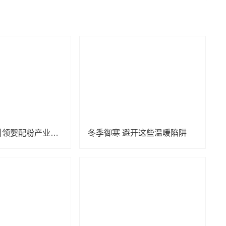
以科技创新引领婴配粉产业腾飞，金领冠亮相央视
冬季御寒 避开这些温暖陷阱