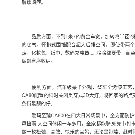
航焦虑症。
品质方面，不到1米7的黄金车宽，加转弯半径2米5
的底气。怀抱式围挡配合超大后排空间，即使带两个
走，化妆包、纸巾、数码充电器......啥啥都要带，而
做到有序收纳。
便利方面，汽车级豪华外观，整车全烤漆工艺，
CA80配置的延时关闭贯穿式3D大灯，将回家的路
条街最靓的仔。
爱玛至臻CA800在四大日常场景中，全方面防护
风挡雨;大空间休闲一车多用，全家都能骑;兜兜节
做一枚松弛、高效、快乐的宝妈，无论是带娃、赶时