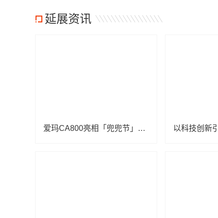
延展资讯
爱玛CA800亮相「兜兜节」西安站活动 “安全守护”陪伴亲子出行