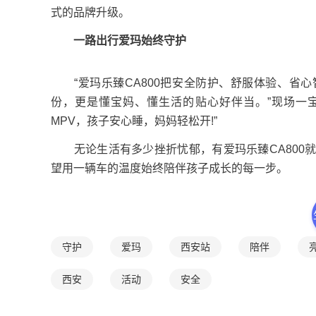
式的品牌升级。
一路
出行
爱玛
始终
守护
“爱玛乐臻CA800把安全防护、舒服体验、省心
份，更是懂宝妈、懂生活的贴心好伴当。”现场一宝妈
MPV，孩子安心睡，妈妈轻松开!”
无论生活有多少挫折忧郁，有爱玛乐臻CA800就
望用一辆车的温度始终陪伴孩子成长的每一步。
守护
爱玛
西安站
陪伴
西安
活动
安全