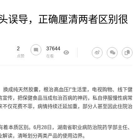
噱头误导，正确厘清两者区别很
2
37644
点赞
在看
，换成纯天然胶囊，根治高血压!”生活里，电视购物、线下健
信宣传，把保健食品当成包治百病的神药，私自停服慢性病常
来不仅花费不菲，病情持续迁延加重，部分人甚至因此住院治
本质区别。6月28日，湖南省职业病防治院药学部主任、
业解读，清晰划分两类产品的使用边界。