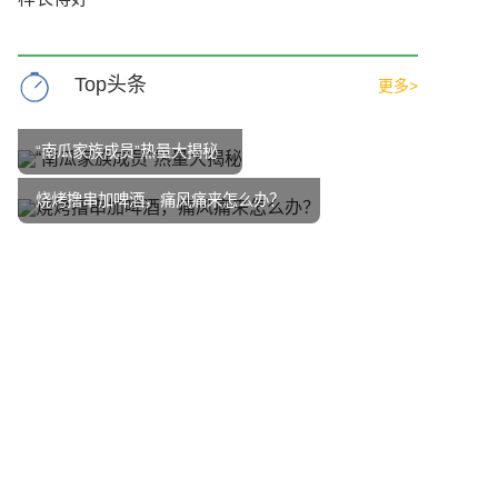
Top头条
更多>
“南瓜家族成员”热量大揭秘
烧烤撸串加啤酒，痛风痛来怎么办？