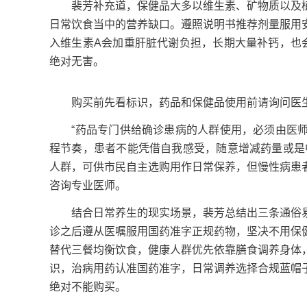
裴芳补充道，保健品大多以维生素、矿物质以及植
日常饮食当中的营养缺口。遵照说明书推荐剂量服用
入维生素A会加重肝脏代谢负担，长期大量补钙，也
绝对无害。
购买前先看标识，药品和保健品使用前请询问医生或
“药品专门供给确诊患病的人群使用，必须由医师
程节奏，患者不能凭借自我感受，随意增减药量或是
人群，可供市民自主选购用作日常保养，但慢性病患
咨询专业医师。
结合日常养生的现实场景，裴芳总结出三条通俗易
诊之后遵从医嘱服用国药准字正规药物，坚决不用保
替代三餐均衡饮食，健康人群优先依靠膳食调养身体
识，治病用药认准国药准字，日常调养选择合规蓝帽
绝对不能购买。