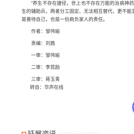
“养生不存在捷径，世上也不存在万能的治病神药。
生的辅助兵，两者分工固定、无法相互替代，更不能
是善待自己，也是一份肩负家人的责任。
作者：邹伟瑜
责编：刘茜
一审：邹伟瑜
二审：李昆励
三审：蒋玉青
转自：华声在线
延展资讯