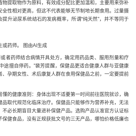
物提取物作为原料，有效成分配比更加温和，主要用来弥补
安全性相对更高，但这不代表能够无节制地长期食用。过量摄
会提升泌尿系统结石的发病概率，所谓“纯天然”，并不等同于
药师。 图由AI生成
或者药师结合病情开具处方，确定用药品类、服用剂量和疗
中途擅自停药。”裴芳提醒，保健品更适合健康人群与亚健康
者、孕期女性、术后康复人群在食用保健品之前，一定要提前
懂的健康准则：身体出现不适要第一时间前往医院就诊，确
健品取代规范化临床治疗。保健品只能够作为营养补充，无法
，不必长期盲目大量进补保健产品。选购产品认准官方认证标
子保健食品，没有正规获批文号的三无产品，哪怕价格低廉也