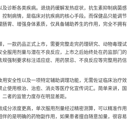
及诊断各类疾病。退烧药缓解发热症状，抗生素抑制病菌感
、控制病情，是临床对抗疾病的核心手段。而保健品只能调节
理肠胃、增强身体素质，仅具备辅助养生的作用，完全不拥有
，一款药品正式上市，需要完整走完药理研究、动物毒理试
安全服用剂量与潜在不良反应，上市之后始终处在药监部门的
法规强制要求标注适应症、用药禁忌、不良反应等完整用药信
用安全性以及一项特定辅助调理功能，无需佐证临床治疗效
禁止使用根治、治愈、消炎等医疗化宣传词汇。简单来讲，国
，二者的监管力度存在明显差距。
成分浓度更高，单次服用剂量经过精密测算，可以精准作用
相伴的是明确的药物副作用，如果患者擅自随意加量，很容易