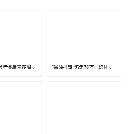
2026年全国老年健康宣传周｜转给爸妈！保健品≠药品，千万别搞混
“酱油排毒”骗走70万！媒体：“养生馆”的黑心就是最大毒素