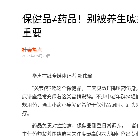
保健品≠药品！别被养生
重要
社会热点
2026年06月29日
华声在线全媒体记者 邹伟瑜
“关节疼?吃这个保健品，三天见效!”“降压药伤身
康讲座经常充斥着这类营销说辞。不少中老年群众轻
规用药，遇上小病小痛就寄希望于保健品调理。到头
疗。
药品负责对症治病，保健品侧重日常调养，二者有着
主任药师裴芳围绕群众关注度最高的六大疑问作出专