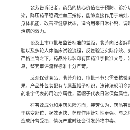
裴芳告诉记者，药品的核心价值在于预防、诊疗以
染，降压药平稳调控血压指标，能够直接作用于病灶
身体机能、改善亚健康状态，适合用来日常补钙、调
治病的效力。
谈及上市审批与监管标准的差距，裴芳向记者解释
验以及多轮人体临床试验流程，反复验证实际疗效、
严格监管之下。药品外包装印有国药准字批准文号，
息，整套审评流程标准十分严苛。
反观保健食品，裴芳介绍，审批环节只需要核验食
果。产品外包装配有专属蓝帽子标识，法律法规明令
药准字代表药用治疗属性，蓝帽子代表日常保健属性
在有效成分和用药风险方面，裴芳认为，药品有效
于病变部位，起效更快、药理作用针对性更强。与之
造成肝肾受损，情况严重时还会引发药物中毒。