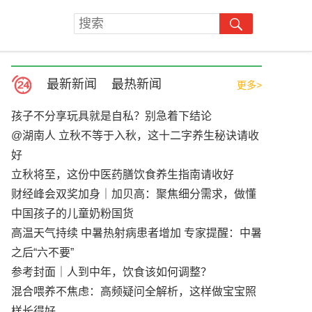
最新新闻
最热新闻
更多>
孩子不分享玩具就是自私？别急着下结论
@湖南人 立秋不等于入秋，这十二字养生秘诀请收
好
立秋将至，这份中医药膳饮食养生指南请收好
财经峰会双奖加身｜加贝高：聚焦细分需求，做懂
中国孩子的儿童奶粉国货
高温天气持续 中暑热射病患者增加 专家提醒：中暑
之后“六不要”
参考封面｜人到中年，饮食该如何调整？
混合喂养不焦虑：高频疑问全解析，这样做宝宝照
样长得好