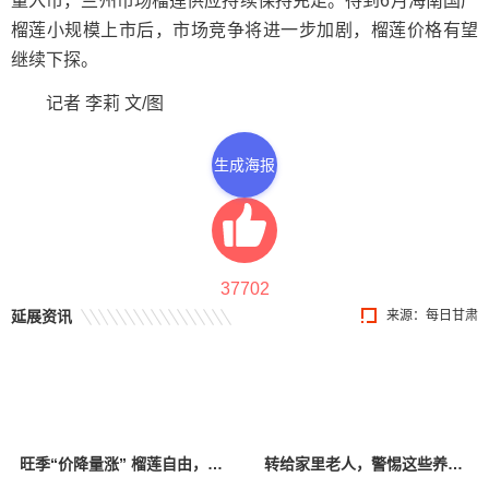
量入市，兰州市场榴莲供应持续保持充足。待到6月海南国产
榴莲小规模上市后，市场竞争将进一步加剧，榴莲价格有望
继续下探。
记者 李莉 文/图
生成海报
37702
延展资讯
来源：每日甘肃
旺季“价降量涨” 榴莲自由，真的要来了？
转给家里老人，警惕这些养生保健“坑老”骗局→