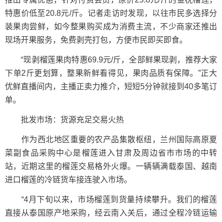
特惠价低至20.8元/斤。记者走访时发现，以往市民多选择分
装果肉尝鲜，如今整果购买成为消费主流，不少商家还推出
现场开果服务，免费剥壳打包，方便市民即买即食。
“现剥榴莲果肉特惠69.9元/斤，全部鲜果现剥，推荐大家
下单2斤更划算，整果新鲜看得见，果肉品质有保障。”正大
优鲜直播间内，主播正卖力推介，短短5分钟就接到40多笔订
单。
批发市场：货源充足交易火热
作为西北地区重要的农产品集散枢纽，兰州国际高原夏
菜副食品采购中心是榴莲进入甘肃及周边省市市场的中转
站，近期这里的榴莲交易格外火爆。一辆辆满载泰国、越南
进口榴莲的冷链货车接连驶入市场。
“4月下旬以来，市场榴莲到货量持续攀升。我们的榴莲
直接从泰国原产地采购，经云南入关后，通过全程冷链运输