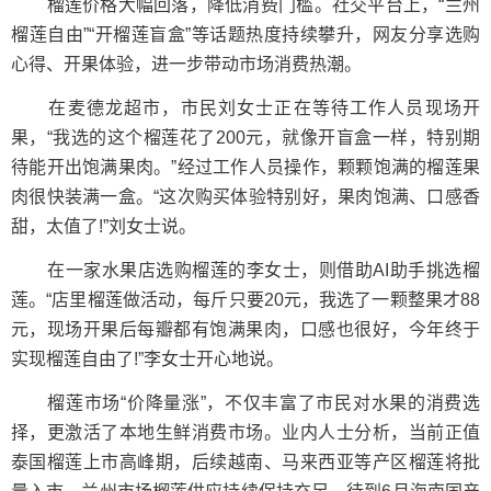
榴莲价格大幅回落，降低消费门槛。社交平台上，“兰州
榴莲自由”“开榴莲盲盒”等话题热度持续攀升，网友分享选购
心得、开果体验，进一步带动市场消费热潮。
在麦德龙超市，市民刘女士正在等待工作人员现场开
果，“我选的这个榴莲花了200元，就像开盲盒一样，特别期
待能开出饱满果肉。”经过工作人员操作，颗颗饱满的榴莲果
肉很快装满一盒。“这次购买体验特别好，果肉饱满、口感香
甜，太值了!”刘女士说。
在一家水果店选购榴莲的李女士，则借助AI助手挑选榴
莲。“店里榴莲做活动，每斤只要20元，我选了一颗整果才88
元，现场开果后每瓣都有饱满果肉，口感也很好，今年终于
实现榴莲自由了!”李女士开心地说。
榴莲市场“价降量涨”，不仅丰富了市民对水果的消费选
择，更激活了本地生鲜消费市场。业内人士分析，当前正值
泰国榴莲上市高峰期，后续越南、马来西亚等产区榴莲将批