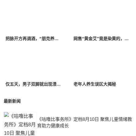
把脉开方再调酒，“朋克养生”把中医请进了酒吧
网售“黄金艾”竟是染黄的，泡脚包霉菌超标，在家养生竟“有毒”？
仅五天，男子双脚就出现溃烂！这个很多人爱做的冬季养生行为实则很危险
老年人养生误区大揭秘
最新新闻
《咕噜比事务所》定档8月10日 聚焦儿童情绪教
育助力健康成长