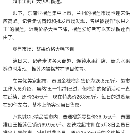
超市里的正大优鲜榴莲。
眼下，东南亚榴莲集中上市，兰州的榴莲市场也迎来供
应高峰。记者走访商超和批发市场发现，曾经被视作“水果之
王”的榴莲，近期价格大幅下降，榴莲爱好者可以实现榴莲自
由了。
零售市场：整果价格大幅下调
连日来，记者走访各大商超、连锁水果门店、街头水果
摊位时发现，榴莲均被摆放在醒目位置。
在美优美家超市，泰国金枕榴莲售价为26.8元/斤。超市
工作人员介绍，虽然“五一”假期已过，但榴莲的促销活动一直
在延续，原价34元/斤，现在特惠价26.8元/斤。每日的进货量
在50件左右，基本上能实现当日售罄。
万象城Ole精品超市内，普通榴莲零售价36.9元/斤，泰国
猫山王榴莲促销价69.9元/斤。麦德龙超市则在5月8日会员日
推出专属优惠，针对付费会员，原价25.8元/斤的金枕榴莲，