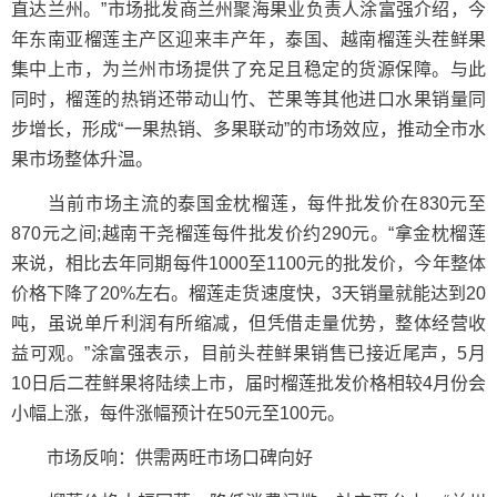
直达兰州。”市场批发商兰州聚海果业负责人涂富强介绍，今
年东南亚榴莲主产区迎来丰产年，泰国、越南榴莲头茬鲜果
集中上市，为兰州市场提供了充足且稳定的货源保障。与此
同时，榴莲的热销还带动山竹、芒果等其他进口水果销量同
步增长，形成“一果热销、多果联动”的市场效应，推动全市水
果市场整体升温。
当前市场主流的泰国金枕榴莲，每件批发价在830元至
870元之间;越南干尧榴莲每件批发价约290元。“拿金枕榴莲
来说，相比去年同期每件1000至1100元的批发价，今年整体
价格下降了20%左右。榴莲走货速度快，3天销量就能达到20
吨，虽说单斤利润有所缩减，但凭借走量优势，整体经营收
益可观。”涂富强表示，目前头茬鲜果销售已接近尾声，5月
10日后二茬鲜果将陆续上市，届时榴莲批发价格相较4月份会
小幅上涨，每件涨幅预计在50元至100元。
市场反响：供需两旺市场口碑向好