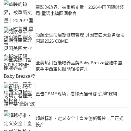
童装的边界，被重新丈量｜2026中国国际时装
周·童话小镇圆满收官
领航全生命周期健康管理 贝因美四大业务板块
闪耀2026 CBME
全美热门智能喂养品牌Baby Brezza登陆中国，
携手中西宝贝赋能轻松育儿
直击CBME现场，看懂天猫母婴“造牌”逻辑
超越标准・定义安全｜皇宠创新智控工厂正式
投产