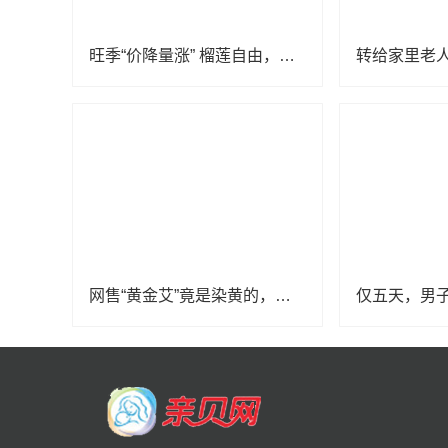
旺季“价降量涨” 榴莲自由，真的要来了？
网售“黄金艾”竟是染黄的，泡脚包霉菌超标，在家养生竟“有毒”？