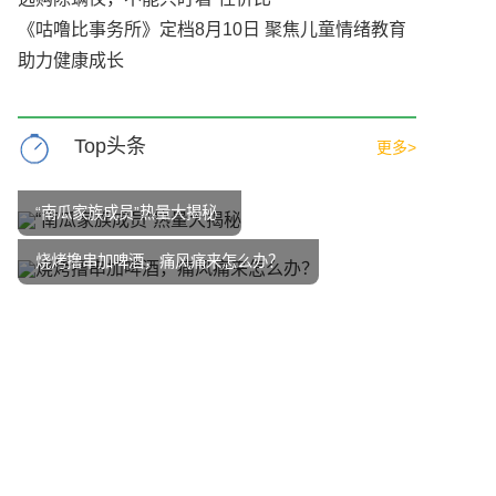
《咕噜比事务所》定档8月10日 聚焦儿童情绪教育
助力健康成长
Top头条
更多>
“南瓜家族成员”热量大揭秘
烧烤撸串加啤酒，痛风痛来怎么办？