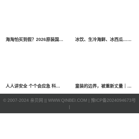
海淘怕买到假？2026原装国产羊奶粉靠谱的正规品牌有哪些？
冰饮、生冷海鲜、冰西瓜……泉州人夏季“标配”饮食极易引发胃肠炎
人人讲安全 个个会应急 科学应对防震避险
童装的边界，被重新丈量｜2026中国国际时装周·童话小镇圆满收官
©
2007-2024 亲贝网 |
| WWW.QINBEI.COM |
豫ICP备2024094673号
|