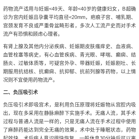
药物流产适用与妊娠<49天、年龄<40岁的健康妇女，B超确
诊为宫内妊娠且孕囊平均直径<20mm，疤痕子宫、哺乳期、
宫颈发育不良或严重骨盆畸形者，多次人工流产史而对手术
流产有恐惧和顾虑心理者。
有肾上腺及其他内分泌疾病、妊娠期皮肤瘙痒史、血液病、
血管栓塞等病史，有心血管疾病、青光眼、哮喘、癫痫、结
肠炎、过敏体质等，可疑宫外孕、带器妊娠，妊娠剧吐、长
期服用抗结核、抗癫痫、抗抑郁、抗前列腺等药物，以上情
况则不宜使用药物流产。
二、负压吸引术
负压吸引术即吸宫术，是利用负压原理将妊娠物从宫腔内吸
出，现在多采用在静脉麻醉下实施手术。无痛人流，其手术
过程与普通人流是一样的，只是无痛人流在手术过程中使用
了麻醉药能达到完全无痛的效果，术中处于睡眠状态，药物
起效快，术后病人意识很快恢复，一般休息30分钟后可以离