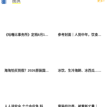
图赏
更多>
《咕噜比事务所》定档8月10日 聚焦儿童情绪教育助力健康成长
参考封面｜人到中年，饮食该如何调整？
海淘怕买到假？2026原装国产羊奶粉靠谱的正规品牌有哪些？
冰饮、生冷海鲜、冰西瓜……泉州人夏季“标配”饮食极易引发胃肠炎
人人讲安全 个个会应急 科学应对防震避险
童装的边界，被重新丈量｜2026中国国际时装周·童话小镇圆满收官