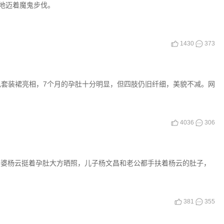
地迈着魔鬼步伐。
1430
373
身白色套装裙亮相，7个月的孕肚十分明显，但四肢仍旧纤细，美貌不减。网
4036
306
老婆杨云挺着孕肚大方晒照，儿子杨文昌和老公都手扶着杨云的肚子，
381
355