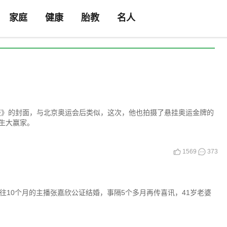
家庭
健康
胎教
名人
报》的封面，与北京奥运会后类似，这次，他也拍摄了悬挂奥运金牌的
生大赢家。
1569
373
往10个月的主播张嘉欣公证结婚，事隔5个多月再传喜讯，41岁老婆