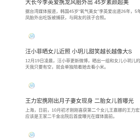
大长今李英爱携龙风胎外出 45岁素颜超美
据台湾媒体报道，韩国45岁“氧气美女”李英爱出道26年
凤胎外出吃饭被捕获，与网友的孩子合照。
汪小菲晒女儿近照 小玥儿甜笑越长越像大S
12月19日凌晨，汪小菲更新微博，晒出一组和女儿小玥儿
天我只要有空，就会单独陪着她去看小米。
王力宏携刚出月子妻女现身 二胎女儿首曝光
上海，日前，10月初才刚刚喜获第二个女儿王嘉娜的王力
应该是王家二千金出院后首度曝光在媒体面前。