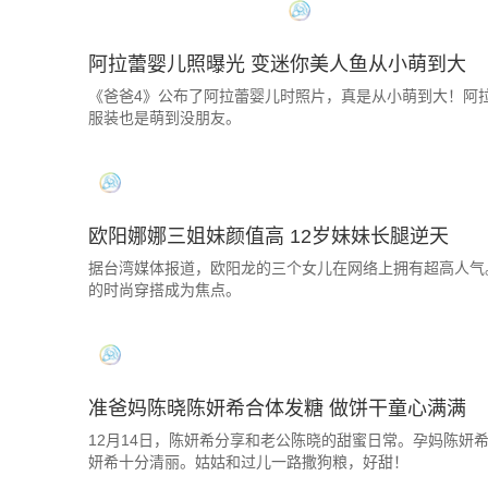
阿拉蕾婴儿照曝光 变迷你美人鱼从小萌到大
《爸爸4》公布了阿拉蕾婴儿时照片，真是从小萌到大！阿拉
服装也是萌到没朋友。
欧阳娜娜三姐妹颜值高 12岁妹妹长腿逆天
据台湾媒体报道，欧阳龙的三个女儿在网络上拥有超高人气
的时尚穿搭成为焦点。
准爸妈陈晓陈妍希合体发糖 做饼干童心满满
12月14日，陈妍希分享和老公陈晓的甜蜜日常。孕妈陈妍
妍希十分清丽。姑姑和过儿一路撒狗粮，好甜！