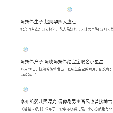
陈妍希生子 超美孕照大盘点
据台湾东森新闻云报道，艺人陈妍希与大陆男星陈晓7月大
陈妍希产子 陈晓陈妍希给宝宝取名小星星
12月20日，陈妍希微博发出一张新生宝宝的照片，配文称：
亮晶晶。”
李亦航婴儿照曝光 偶像剧男主画风也曾接地气
《爸爸去哪儿》公布了一套李亦航婴儿照，小小亦航也有bab