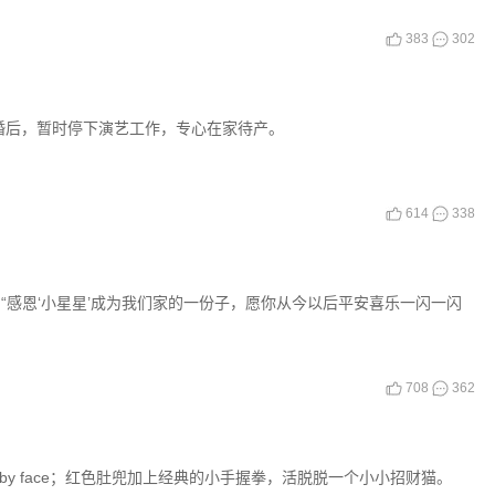
383
302
婚后，暂时停下演艺工作，专心在家待产。
614
338
“感恩‘小星星’成为我们家的一份子，愿你从今以后平安喜乐一闪一闪
708
362
y face；红色肚兜加上经典的小手握拳，活脱脱一个小小招财猫。