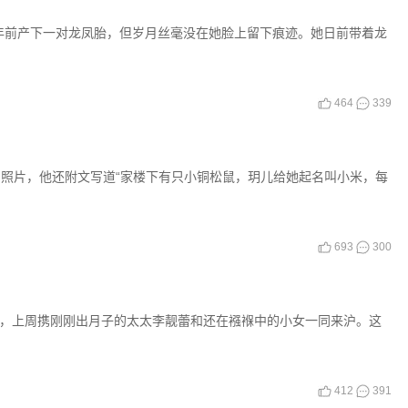
，5年前产下一对龙凤胎，但岁月丝毫没在她脸上留下痕迹。她日前带着龙
464
339
的照片，他还附文写道“家楼下有只小铜松鼠，玥儿给她起名叫小米，每
693
300
宏，上周携刚刚出月子的太太李靓蕾和还在襁褓中的小女一同来沪。这
412
391