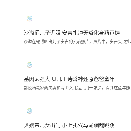
沙溢晒儿子近照 安吉扎冲天辫化身葫芦娃
沙溢在微博晒出儿子安吉的卖萌照片，照片中，安吉头顶扎
基因太强大 贝儿王诗龄神还原爸爸童年
都说陆毅家两夫妻和两个女儿是共用一张脸，看到这童年照
贝嫂带儿女出门 小七扎双马尾蹦蹦跳跳