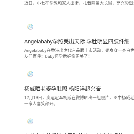
近日，小七在伦敦和家人出街，扎着两条大长辫，高兴彩烈
Angelababy孕照美出天际 孕肚明显四肢纤细
Angelababy在香港出席代言品牌上市活动，她身穿一
友们直呼：baby怀孕后好像更美了！
杨威晒老婆孕肚照 杨阳洋超兴奋
12月19日，奥运冠军杨威在微博晒出一组照片，图中杨威
一家人喜笑颜开。