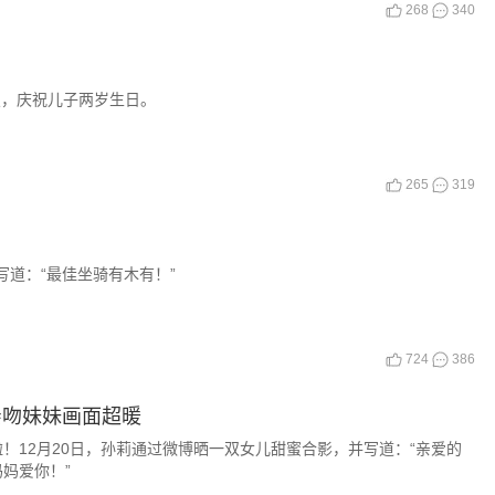
268
340
照，庆祝儿子两岁生日。
265
319
写道：“最佳坐骑有木有！”
724
386
亲吻妹妹画面超暖
！12月20日，孙莉通过微博晒一双女儿甜蜜合影，并写道：“亲爱的
妈爱你！”