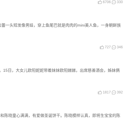
6706
330
蕾一头短发像男娃，穿上鱼尾巴就是肉肉的mini美人鱼，一身朝鲜族
727
346
。15日，大女儿欧阳妮妮带着妹妹欧阳娣娣，出席慈善酒会，姊妹俩
1817
392
希和陈晓童心满满，有爱做圣诞饼干。陈晓模样认真，即将生宝宝的陈