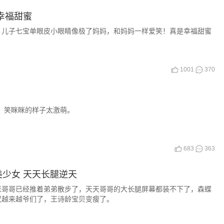
幸福甜蜜
，儿子七宝单眼皮小眼睛像极了妈妈，和妈妈一样爱笑！真是幸福甜蜜
1001
370
，笑眯眯的样子太激萌。
683
363
少女 天天长腿逆天
米哥哥已经推着弟弟散步了，天天哥哥的大长腿屏幕都装不下了，森蝶
汉越来越爷们了，王诗龄宝贝变瘦了。