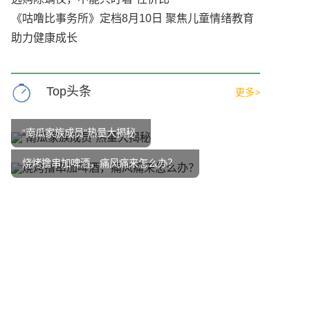
《咕噜比事务所》定档8月10日 聚焦儿童情绪教育
助力健康成长
Top头条
更多>
“南瓜家族成员”热量大揭秘
烧烤撸串加啤酒，痛风痛来怎么办？