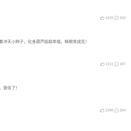
1420
342
着冲天小辫子，化身葫芦娃超幸福，眯眼笑成花！
1011
387
，我信了！
1096
384