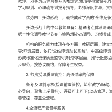
教师，为学员提供跨模块的融会贯通指导和全备考周
学习规划、心理疏导到报考指导，老师深度参与，贯穿
优势四：多边形战士，最终成就学员的“全维竞争
多边形战士的中公教师具备：精通考点体系与命题趋
据个性化调整教学节奏与策略;懂心态调整、习惯养成
机构的服务能力体现在多方面：教研层面，建立本
容;师资层面，依托“全维师资助长系统”，中高级师
形成标准化授课质量监督机制;督学层面，推行全流程严
步规范，按协议履约，保障考生权益。
3. 师资授课质量管控：高通过率的保障
备考及课前考核(授课前置管控，筑牢教学基础)、
心导向，聚焦上岸目标)、评级可上可下(动态管理，
善管控，覆盖全流程。
4.全流程严管督学服务