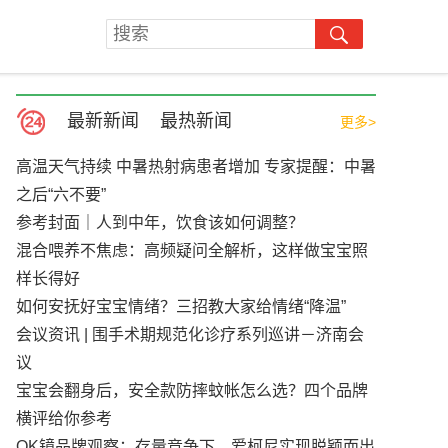
最新新闻
最热新闻
更多>
高温天气持续 中暑热射病患者增加 专家提醒：中暑
之后“六不要”
参考封面｜人到中年，饮食该如何调整？
混合喂养不焦虑：高频疑问全解析，这样做宝宝照
样长得好
如何安抚好宝宝情绪？三招教大家给情绪“降温”
会议资讯 | 围手术期规范化诊疗系列巡讲－济南会
议
宝宝会翻身后，安全款防摔蚊帐怎么选？四个品牌
横评给你参考
OK镜品牌观察：存量竞争下，爱柯尼实现脱颖而出