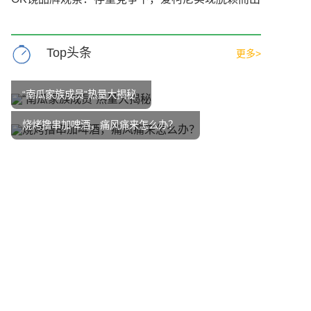
Top头条
更多>
“南瓜家族成员”热量大揭秘
烧烤撸串加啤酒，痛风痛来怎么办？