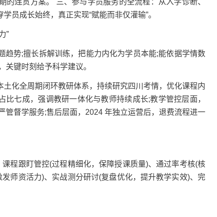
期的连贯方案。 三、参与学员服务的全流程：从入学诊断、
学员成长始终，真正实现“赋能而非仅灌输”。
力”
势;擅长拆解训练，把能力内化为学员本能;能依据学情数
，关键时刻给予科学建议。
土化全周期闭环教研体系，持续研究四川考情，优化课程内
资占比七成，强调教研一体化与教师持续成长;教学管控层面，
管督学服务;售后层面，2024 年独立运营后，退费流程进一
课程跟盯管控(过程精细化，保障授课质量)、通过率考核(核
激发师资活力)、实战测分研讨(复盘优化，提升教学实效)、完