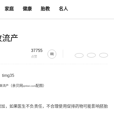
家庭
健康
胎教
名人
致流产
37755
点赞
（亲贝网
配图）
致流产
qinbei.com
增加，如果医生不负责任，不合理使用促排药物可能影响胚胎