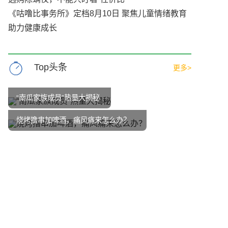
《咕噜比事务所》定档8月10日 聚焦儿童情绪教育
助力健康成长
Top头条
更多>
“南瓜家族成员”热量大揭秘
烧烤撸串加啤酒，痛风痛来怎么办？