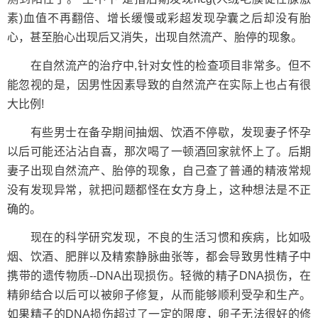
素)血值不再翻倍、增长缓慢或彩超发现孕囊之后却没有胎
心，甚至胎心出现后又消失，出现自然流产、胎停的现象。
在自然流产的治疗中,针对女性的检查项目非常多。但不
能忽视的是，因男性因素导致的自然流产在实际上也占有很
大比例!
有些男士在备孕期间抽烟、饮酒不停歇，发现妻子怀孕
以后可能还沾沾自喜，那次喝了一顿酒回家就怀上了。后期
妻子出现自然流产、胎停的现象，自己查了普通的精液常规
没有发现异常，就把问题都怪在女方身上，这种想法是不正
确的。
现在的科学研究发现，不良的生活习惯和疾病，比如吸
烟、饮酒、肥胖以及精索静脉曲张等，都会导致男性精子中
携带的遗传物质--DNA出现损伤。轻微的精子DNA损伤，在
精卵结合以后可以被卵子修复，从而能够顺利受孕和生产。
如果精子的DNA损伤超过了一定的限度，卵子无法很好的修