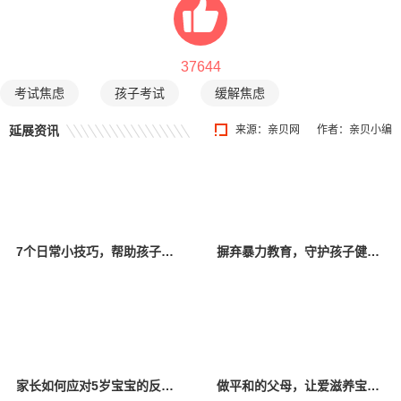
37644
考试焦虑
孩子考试
缓解焦虑
延展资讯
来源：
亲贝网
作者：亲贝小编
7个日常小技巧，帮助孩子提升智力
摒弃暴力教育，守护孩子健康成长
家长如何应对5岁宝宝的反抗行为？这4个小技巧可以了解一下
做平和的父母，让爱滋养宝贝成长