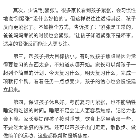
其次，少说“别紧张”。很多家长看到孩子紧张，会习惯性
地说“别紧张”“没什么好怕的”。但这样说往往适得其反，孩子
反而更紧张了。不如换个方式，告诉孩子：“紧张是正常的，
爸爸妈妈考试的时候也会紧张。”让孩子知道紧张不是坏事，
适度的紧张反而能让人更专注。
第三，帮孩子把大目标拆小。有时候孩子焦虑是因为觉
得要复习的东西太多，不知道从哪开始。家长可以帮孩子一
起列个简单的计划，今天复习什么，明天复习什么，完成一
项就打个钩。看着任务一点点变少，孩子的信心也会慢慢建
立起来。
第四，保证孩子休息好。考前复习再紧张，也不能牺牲
睡觉和吃饭的时间。睡眠不足会让人更容易焦虑，记忆力也
会下降。家长要提醒孩子按时睡觉，饮食上尽量清淡一些，
不要吃太油腻的东西。还可以带孩子出门走走，散散步、做
做简单的运动，这些都能帮助缓解焦虑。