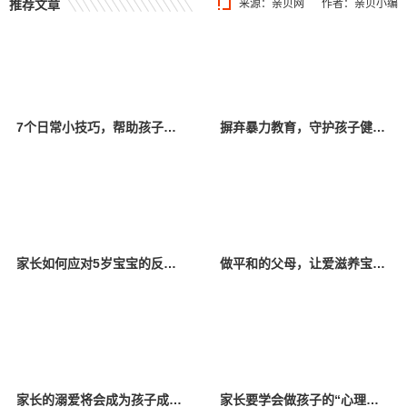
推荐文章
来源：
亲贝网
作者：亲贝小编
7个日常小技巧，帮助孩子提升智力
摒弃暴力教育，守护孩子健康成长
家长如何应对5岁宝宝的反抗行为？这4个小技巧可以了解一下
做平和的父母，让爱滋养宝贝成长
家长的溺爱将会成为孩子成长过程中的枷锁
家长要学会做孩子的“心理医生”