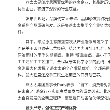
燕太太是印度尼西亚优秀的燕窝企业，其品牌历史
优质企业，积淀了深厚的行业底蕴。
发布会现场，品牌代言人朱珠、品牌挚友高伟光倾情
窝系列产品重磅首发。这是集燕太太集团全产业链优
杆。
其中，印尼原生态燕盏首次从产业端系统定义了 “原
而是基于印尼源头运营经验，结合国内深加工标准，
原始雨林的雨季头期燕盏，秉持 “尊重自然、最小干
工工艺加工工艺加工，全程坚守零化学添加的底线，
窝则最大化发挥了燕太太的全产业链优势，全部采用
料，最大程度还原手工原生态燕盏的口感与营养。
燕太太集团董事长Rudy表示， “当下，消费者
是未来5年燕窝行业实现高质量发展的重要因素。此
太自身发展的全新里程碑，更是我们与各位伙伴深化
源头严守，强化正宗产地优势