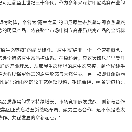
可追溯至上世纪三十年代。作为多年来深耕印尼燕窝产业的
助阵，命名为“雨林之星”的印尼原生态燕盏与即食燕盏燕
势的明星产品，将在整个市场中树立高品质燕窝产品的全新标
生态燕盏” 的品类标准。“原生态”绝非一个一个营销概念，
搭建全链路原生态品控体系。在原料端，只甄选印尼加里曼丹
预” 的产业理念，从燕屋生态环境的原生态管控，到全程纯手
最大程度保留燕窝的原生形态与天然营养。另一款即食燕盏燕
印尼原始雨林的原生态燕盏投料，拒绝燕碎、燕条等边角原
对高品质燕窝的需求持续增长、市场竞争愈发激烈，创新与合作
次集团正式启动全新战略布局、聚力生态合作，这不仅是燕太
协作、共谋发展的崭新起点。“