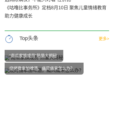
《咕噜比事务所》定档8月10日 聚焦儿童情绪教育
助力健康成长
Top头条
更多>
“南瓜家族成员”热量大揭秘
烧烤撸串加啤酒，痛风痛来怎么办？