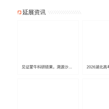
延展资讯
见证蒙牛科研硕果，溯源沙漠有机品质——蒙牛瑞哺恩新品战略发布会前瞻