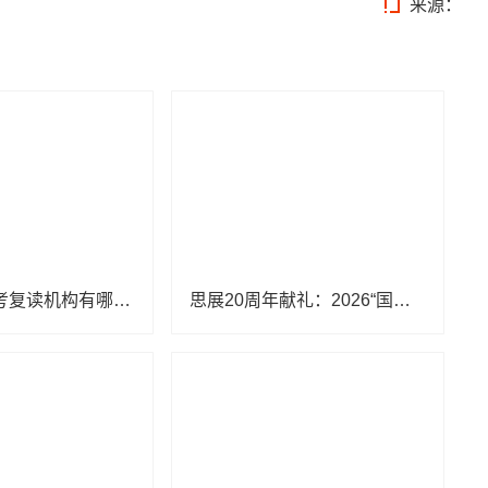
来源：
2026湖北高考复读机构有哪些：全省主流正规机构横向盘点与适配推荐
思展20周年献礼：2026“国际儿童基础汉字认读大赛”报名正式开启