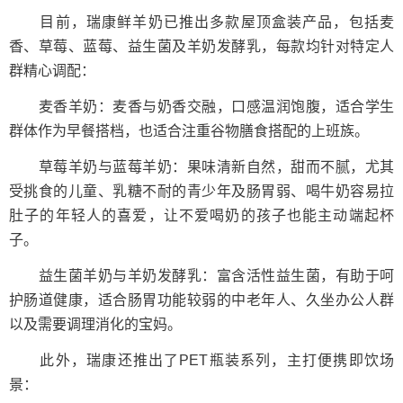
目前，瑞康鲜羊奶已推出多款屋顶盒装产品，包括麦
香、草莓、蓝莓、益生菌及羊奶发酵乳，每款均针对特定人
群精心调配：
麦香羊奶：麦香与奶香交融，口感温润饱腹，适合学生
群体作为早餐搭档，也适合注重谷物膳食搭配的上班族。
草莓羊奶与蓝莓羊奶：果味清新自然，甜而不腻，尤其
受挑食的儿童、乳糖不耐的青少年及肠胃弱、喝牛奶容易拉
肚子的年轻人的喜爱，让不爱喝奶的孩子也能主动端起杯
子。
益生菌羊奶与羊奶发酵乳：富含活性益生菌，有助于呵
护肠道健康，适合肠胃功能较弱的中老年人、久坐办公人群
以及需要调理消化的宝妈。
此外，瑞康还推出了PET瓶装系列，主打便携即饮场
景：