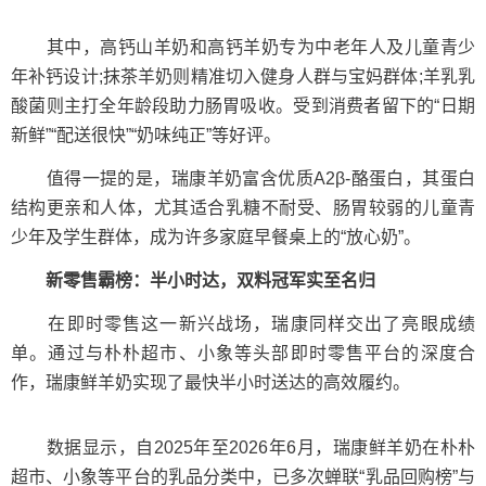
其中，高钙山羊奶和高钙羊奶专为中老年人及儿童青少
年补钙设计;抹茶羊奶则精准切入健身人群与宝妈群体;羊乳乳
酸菌则主打全年龄段助力肠胃吸收。受到消费者留下的“日期
新鲜”“配送很快”“奶味纯正”等好评。
值得一提的是，瑞康羊奶富含优质A2β-酪蛋白，其蛋白
结构更亲和人体，尤其适合乳糖不耐受、肠胃较弱的儿童青
少年及学生群体，成为许多家庭早餐桌上的“放心奶”。
新零售霸榜：半小时达，双料冠军实至名归
在即时零售这一新兴战场，瑞康同样交出了亮眼成绩
单。通过与朴朴超市、小象等头部即时零售平台的深度合
作，瑞康鲜羊奶实现了最快半小时送达的高效履约。
数据显示，自2025年至2026年6月，瑞康鲜羊奶在朴朴
超市、小象等平台的乳品分类中，已多次蝉联“乳品回购榜”与