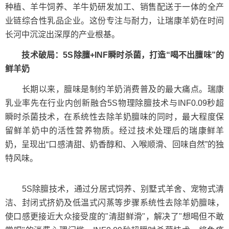
种植、羊牛饲养、羊牛奶研发加工、销售配送于一体的全产
业链综合性乳品企业。这份专注与耐力，让瑞康羊奶在时间
长河中沉淀出深厚的产业根基。
技术破局：5S除膻+INF瞬时杀菌，打造“喝不出膻味”的
鲜羊奶
长期以来，膻味是制约羊奶消费普及的最大痛点。瑞康
乳业率先在行业内创新融合5S物理除膻技术与INF0.09秒超
瞬时杀菌技术，在系统性去除羊奶膻味的同时，最大程度保
留鲜羊奶中的活性营养物质。经过技术处理后的瑞康鲜羊
奶，呈现出“口感清甜、奶香醇和、入喉顺滑、回味自然”的独
特风味。
5S除膻技术，通过分居式饲养、别墅式羊舍、宠物式清
洁、封闭式挤奶及低温式闪蒸等步骤系统性去除羊奶膻味，
使口感更接近大众接受度的"清甜鲜滑"，解决了"想喝但不敢