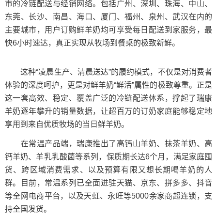
市的冷链配送与经销网络。包括广州、深圳、珠海、中山、
东莞、长沙、南昌、海口、厦门、福州、泉州、武汉在内的
主要城市，用户订购鲜羊奶均可享受每日配送到家服务，最
快6小时速达，真正实现从牧场到餐桌的极致新鲜。
这种“凌晨生产、清晨送达”的履约模式，不仅是对消费者
体验的深度呵护，更是对鲜羊奶“鲜活”属性的极致尊重。正是
这一套高效、稳定、覆盖广泛的冷链配送体系，撑起了瑞康
羊奶逐年攀升的销量数据，让超百万的订奶家庭能够稳定地
享用到来自优质牧场的当日鲜羊奶。
在常温产品端，瑞康推出了高钙山羊奶、抹茶羊奶、高
钙羊奶、羊乳乳酸菌等系列，保质期长达6个月，满足家庭囤
货、跨区域消费需求、以及预算有限又想长期喝羊奶的人
群。目前，常温系列已全面进驻天猫、京东、拼多多、抖音
等全网电商平台，以及天虹、永旺等5000余家商超连锁，支
持全国发货。