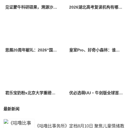
见证蒙牛科研硕果，溯源沙漠有机品质——蒙牛瑞哺恩新品战略发布会前瞻
2026湖北高考复读机构有哪些：全省主流正规机构横向盘点与适配推荐
思展20周年献礼：2026“国际儿童基础汉字认读大赛”报名正式开启
皇室Pro、好奇小森林：谁才是真正不勒胖宝宝肚子大腿的纸尿裤？
君乐宝奶粉x北京大学重磅成果发布：中国多民族母乳研究+临床实证双突破
优必选萌UU・牛剑版全球首发，打造AI时代育娃新标杆
最新新闻
《咕噜比事务所》定档8月10日 聚焦儿童情绪教