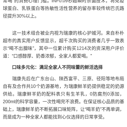
常喝"的消费心理门槛。INF0.09秒超瞬时杀菌技术，将免疫
球蛋白、乳铁蛋白等热敏性活性营养的留存率较传统巴氏路
径提升30%以上。
这一技术组合被业内视为瑞康的核心护城河。来自朴朴
超市的真实用户反馈显示，超千次购买的消费者几乎一致表
示“喝不出膻味”，其中一位累计购买1214次的资深用户评价
道：“口感醇厚、奶香浓郁，全家人都爱喝。”
口味多元化：满足全家人不同味蕾的鲜活选择
瑞康先后在广东台山、陕西富平、三原、径阳等地布局
自有及合作共10个奶源基地，为瑞康鲜羊奶提供稳定的奶源
供给。瑞康鲜羊奶的配料表只有生羊乳，0防腐剂0添加，
200ml的科学容量，一次性喝完不浪费。在保证核心品质的基
础上，瑞康鲜羊奶不断拓展口味矩阵，让“喝羊奶”不再单调，
而是成为一种全家人都能找到心仪选择的日常享受。