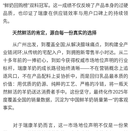
“鲜奶回购榜”双料冠军。这一成绩不仅反映了产品本身的过硬
品质，也印证了瑞康在供应链效率与用户口碑上的持续领
先。
天然鲜活的肯定，源自每一份真实的选择
从广州出发，到覆盖全国;从解决膻味痛点，到构建全产
业链闭环;从传统的宅配入户，到拥抱新零售半小时达。从二
十多年前的一捧初心，到如今获得权威市场地位声明的行业
标杆，瑞康羊奶的成长路径始终清晰——不在营销概念上追
逐风口，不在产品配料上妥协折中，而是回归乳品最本质的
价值：用优质的奶源、纯粹的工艺、严格的冷链，将一瓶天
然鲜活的羊奶送达消费者手中。这份坚守，最终化作2025年
度覆盖全国的销量数据，沉淀为“中国鲜羊奶销量第一”的客观
事实。
对于瑞康羊奶而言，这一市场地位声明不仅是一份荣