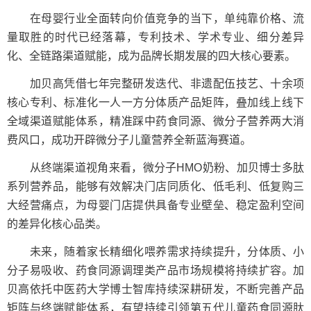
在母婴行业全面转向价值竞争的当下，单纯靠价格、流
量取胜的时代已经落幕，专利技术、学术专业、细分差异
化、全链路渠道赋能，成为品牌长期发展的四大核心要素。
加贝高凭借七年完整研发迭代、非遗配伍技艺、十余项
核心专利、标准化一人一方分体质产品矩阵，叠加线上线下
全域渠道赋能体系，精准踩中药食同源、微分子营养两大消
费风口，成功开辟微分子儿童营养全新蓝海赛道。
从终端渠道视角来看，微分子HMO奶粉、加贝博士多肽
系列营养品，能够有效解决门店同质化、低毛利、低复购三
大经营痛点，为母婴门店提供具备专业壁垒、稳定盈利空间
的差异化核心品类。
未来，随着家长精细化喂养需求持续提升，分体质、小
分子易吸收、药食同源调理类产品市场规模将持续扩容。加
贝高依托中医药大学博士智库持续深耕研发，不断完善产品
矩阵与终端赋能体系，有望持续引领第五代儿童药食同源肽