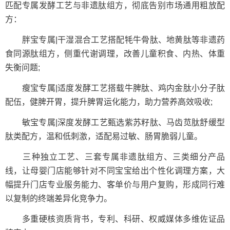
匹配专属发酵工艺与非遗肽组方，彻底告别市场通用粗放配
方：
胖宝专属|干湿混合工艺搭配牦牛骨肽、地黄肽等非遗药
食同源肽组方，侧重代谢调理，改善儿童积食、内热、体重
失衡问题;
瘦宝专属|适度发酵工艺搭载牛脾肽、鸡内金肽小分子肽
配伍，健脾开胃，提升脾胃运化能力，助力营养高效吸收;
敏宝专属|深度发酵工艺甄选紫苏籽肽、马齿苋肽舒缓型
肽类配方，温和低刺激，适配易过敏、肠胃脆弱儿童。
三种独立工艺、三套专属非遗肽组方、三类细分产品
线，让母婴门店能够针对不同宝宝给出个性化调理方案，大
幅提升门店专业服务能力、客单价与用户复购，形成同行难
以复制的终端差异化竞争力。
多重硬核资质背书，专利、科研、权威媒体多维佐证品