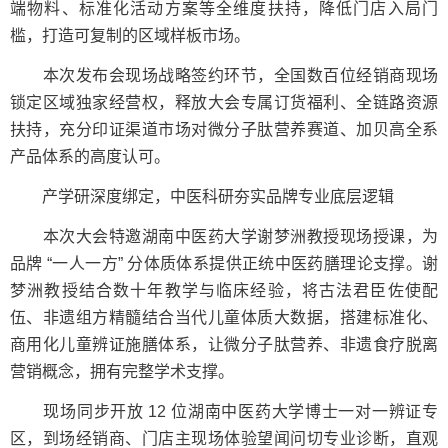
端物料、标准化活动方案等全维度扶持，降低门店入局门
槛，打造可复制的区域样板市场。
本次发布会现场战略签约环节，全国数百位经销商现场
锁定区域独家经营权，释放大会专属订货福利、全链路资源
扶持，充分印证渠道市场对微分子肽营养赛道、加贝高全系
产品体系的高度认可。
产学研深度绑定，中医科研夯实品牌专业底层逻辑
本次大会特邀湖南中医药大学谢梦洲教授现场授课，为
品牌 “一人一方” 分体质体系提供正统中医药膳理论支撑。谢
梦洲教授结合数十年教学与临床经验，将古法君臣佐使配
伍、非遗组方精髓结合当代儿童体质大数据，搭建标准化、
商用化儿童辨证施膳体系，让微分子肽营养、非遗食疗脱离
营销概念，拥有完整学术支撑。
现场同步开放 12 位湖南中医药大学博士一对一辨证专
区，到场经销商、门店主现场体验望闻问切专业诊断，直观