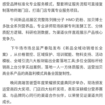
感受品牌标准化专业服务模式，整套辨证服务流程可直接复
制落地终端门店，打造门店专属专业服务项目。
午间新品巡展区完整陈列微分子 HMO 奶粉、加贝博士
多肽全系列营养品，专业讲师现场拆解专利发酵工艺、分体
质配方逻辑、科研检测数据，为渠道伙伴直观展示产品核心
竞争力。
下午场市场总监严春陆发布《新品全域动销增长全
案》，从价格管控、区域保护、培训赋能、物料支持、活动
模板、全域引流六大板块输出全套落地工具;多位全国标杆经
销商上台分享实战案例，落地一人一方体质服务、运营加贝
高全系产品的高盈利模式具备全国复制性。
晚间高端答谢暨年度荣耀颁奖盛典同步举办，现场颁发
运营商四大奖项、门店四大标杆奖项，表彰深耕细分营养赛
道、与品牌同心同行的渠道合作伙伴，以荣誉见证渠道共同
成长。