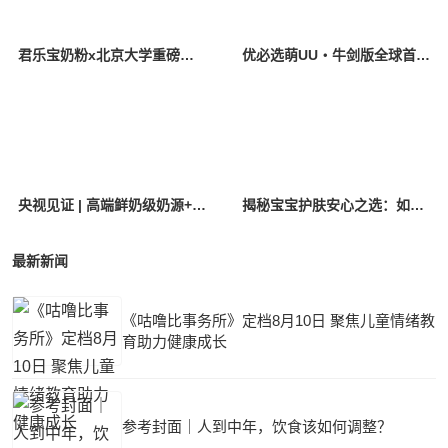
君乐宝奶粉x北京大学重磅成果发布：中国多民族母乳研究+临床实证双突破
优必选萌UU・牛剑版全球首发，打造AI时代育娃新标杆
央视见证 | 高端鲜奶级奶源+突破性IgG，优萃宝爱铸就国粉底气！
揭秘宝宝护肤安心之选：如何用精简配方，兼顾功效与肤感？
最新新闻
《咕噜比事务所》定档8月10日 聚焦儿童情绪教
育助力健康成长
参考封面｜人到中年，饮食该如何调整？