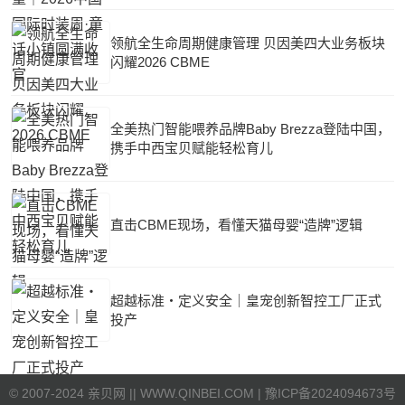
领航全生命周期健康管理 贝因美四大业务板块
闪耀2026 CBME
全美热门智能喂养品牌Baby Brezza登陆中国，
携手中西宝贝赋能轻松育儿
直击CBME现场，看懂天猫母婴“造牌”逻辑
超越标准・定义安全｜皇宠创新智控工厂正式
投产
©
2007-2024 亲贝网 |
| WWW.QINBEI.COM |
豫ICP备2024094673号