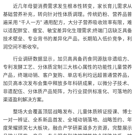
近几年母婴消费需求发生根本性转变，家长育儿需求从
基础营养补充，转向针对性体质调理。传统奶粉、营养品普
遍采用 “千人一方” 通用配方，大分子营养吸收效率有限，难
以适配胖宝、瘦宝、敏宝差异化生理需求;终端门店缺乏具备
技术壁垒、专业背书的差异化产品，长期陷入低价竞争，利
润空间不断收窄。
行业调研数据显示，加贝高具备药食同源肽非遗组方、
专利发酵工艺、分体质定制三大核心属性的功能性儿童营养
产品，终端动销、客户复购、单店毛利均远超普通营养品，
加贝高本次发布会集中释放多年科研成果，以微分子技术、
非遗配伍、分体质产品矩阵，为行业提供标准化、可落地的
渠道盈利解决方案。
整场大会覆盖顶层战略发布、儿童体质辨证授课、博士
一对一辨证、全系新品首发、全域动销落地、战略签约、年
度荣耀颁奖七大板块，融合产学研渠道多方资源，完整展示