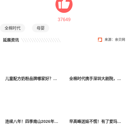
37649
全棉时代
母婴
延展资讯
来源：
亲贝网
儿童配方奶粉品牌哪家好？2026年深度评测：5款产品多维度对比
全棉时代携手深圳大剧院，用一场交响音乐会“托住”孕妈的安全感
连续八年！四季南山2026年再夺蒙特奖金奖，三款产品同时获奖
早高峰送娃不慌！有了爱玛乐臻CA800，校门口也能优雅穿梭