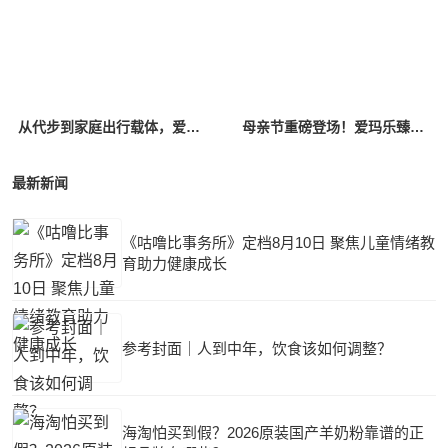
从代步到家庭出行载体，爱玛引领休闲电三轮迈入价值竞争新阶段
母亲节重磅登场！爱玛乐臻CA800，为新生代妈妈打造高端亲子出行新标杆
最新新闻
《咕噜比事务所》定档8月10日 聚焦儿童情绪教
育助力健康成长
参考封面｜人到中年，饮食该如何调整？
海淘怕买到假？2026原装国产羊奶粉靠谱的正