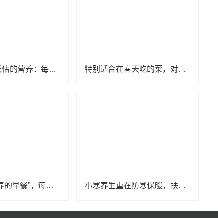
一种被严重低估的营养：每天吃点它，或能抵消熬夜伤害！很多人没吃够
特别适合在春天吃的菜，对肝脏很友好
被称为“最营养的早餐”，每天吃1个更健康！
小寒养生重在防寒保暖，扶阳补肾，可适当多吃这两种肉