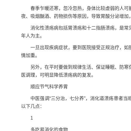
春季乍暖还寒，忽冷忽热，身体比较虚弱的人可能
夜、吸烟酗酒、药物损伤等原因，导致胃酸分泌增加
消化性溃疡病包括胃溃疡和十二指肠溃疡，是常见
年人为主。
一旦出现疾病症状，要到医院接受正规治疗，如服
情加重。
另外，在平时要做到规律生活、保证睡眠、防寒保
医调理，可明显降低溃疡病的复发。
顺应节气科学养胃
中医强调“三分治，七分养”，消化道溃疡患者当顺
以下几点：
1
多吃易消化的食物