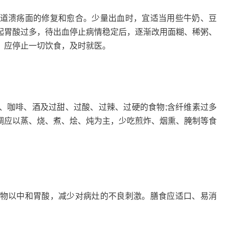
溃疡面的修复和愈合。少量出血时，宜适当用些牛奶、豆
起胃酸过多，待出血停止病情稳定后，逐渐改用面糊、稀粥、
，应停止一切饮食，及时就医。
咖啡、酒及过甜、过酸、过辣、过硬的食物;含纤维素过多
调应以蒸、烧、煮、烩、炖为主，少吃煎炸、烟熏、腌制等食
以中和胃酸，减少对病灶的不良刺激。膳食应适口、易消