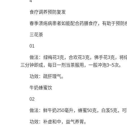
4
食疗调养预防复发
春季溃疡病患者如能配合药膳食疗，有助于预防
三花茶
01
做法：绿梅花3克，合欢花3克，佛手花3克，将绿
三分钟即成，每日一剂当茶服用，一般冲泡3~5次。
功效：疏肝理气。
牛奶蜂蜜饮
02
做法：鲜牛奶250毫升，蜂蜜50克，白芨5克，
功效：补虚和中，益气养胃。