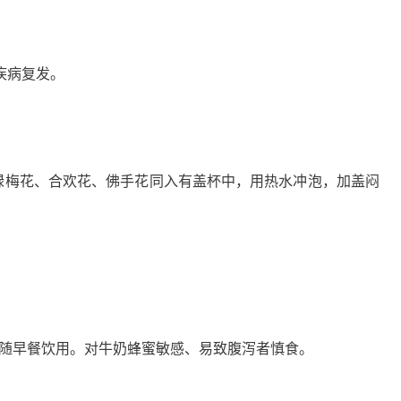
疾病复发。
梅花、合欢花、佛手花同入有盖杯中，用热水冲泡，加盖闷
可随早餐饮用。对牛奶蜂蜜敏感、易致腹泻者慎食。