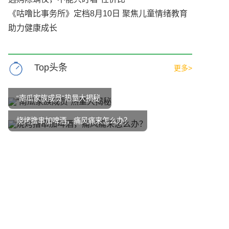
《咕噜比事务所》定档8月10日 聚焦儿童情绪教育
助力健康成长
Top头条
更多>
“南瓜家族成员”热量大揭秘
烧烤撸串加啤酒，痛风痛来怎么办？