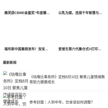
嫩芙获CBME金童奖“年度爆款王“，分龄护肤路径受关注
以乳为媒，连接千年智慧与当代关切
福布斯中国重磅发布！宝宝馋了哈尔滨工厂斩获“年度卓越标杆工厂”
爱普生第六代墨仓式®️打印机重磅上新！三重“超进化”引领家用打印智能新突破
最新新闻
《咕噜比事务所》定档8月10日 聚焦儿童情绪教
育助力健康成长
参考封面｜人到中年，饮食该如何调整？