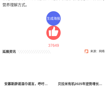
营养理解方式。
生成海报
37649
延展资讯
来源：网络
安慕斯辟谣湿巾谣言，呼吁受害品牌共同抵制恶意谣言
贝拉米有机2025年逆势增长20%，持续领跑澳洲有机奶粉赛道