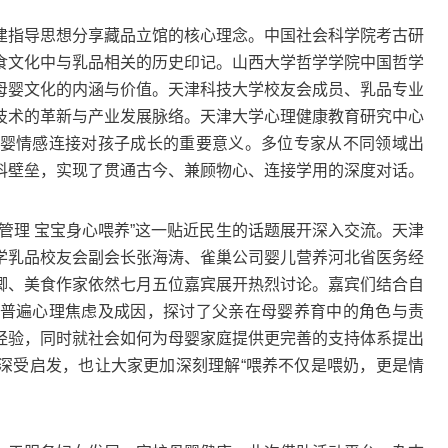
指导思想分享藏品立馆的核心理念。中国社会科学院考古研
食文化中与乳品相关的历史印记。山西大学哲学学院中国哲学
母婴文化的内涵与价值。天津科技大学校友会成员、乳品专业
技术的革新与产业发展脉络。天津大学心理健康教育研究中心
婴情感连接对孩子成长的重要意义。多位专家从不同领域出
科壁垒，实现了贯通古今、兼顾物心、连接学用的深度对话。
理 宝宝身心喂养”这一贴近民生的话题展开深入交流。天津
学乳品校友会副会长张海涛、雀巢公司婴儿营养河北省医务经
卿、美食作家依然七月五位嘉宾展开热烈讨论。嘉宾们结合自
普遍心理焦虑及成因，探讨了父亲在母婴养育中的角色与责
经验，同时就社会如何为母婴家庭提供更完善的支持体系提出
深受启发，也让大家更加深刻理解“喂养不仅是喂奶，更是情