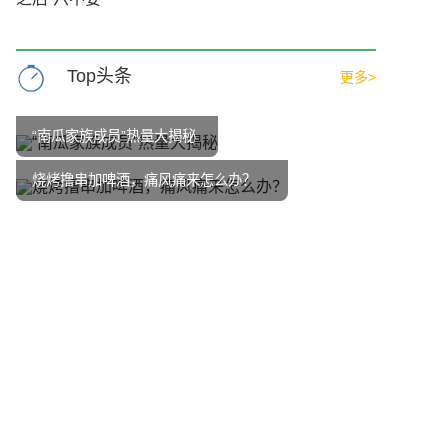
Top头条
更多>
“南瓜家族成员”热量大揭秘
烧烤撸串加啤酒，痛风痛来怎么办？