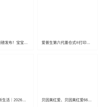
福布斯中国重磅发布！宝宝馋了哈尔滨工厂斩获“年度卓越标杆工厂”
爱普生第六代墨仓式®️打印机重磅上新！三重“超进化”引领家用打印智能新突破
赋能成长·焕新生活｜2026上海儿童健康展招募启动，开启亲子健康生活新体验
贝因美红爱、贝因美红爱666以卓越市场表现，荣登儿童、青少年身高管理行业领军地位