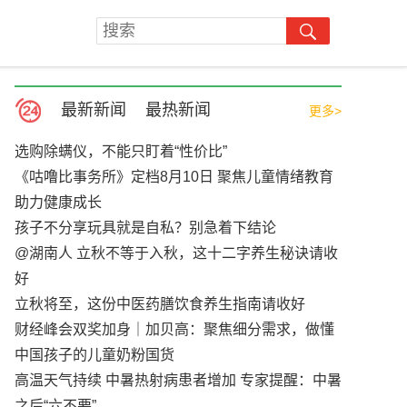
最新新闻
最热新闻
更多>
选购除螨仪，不能只盯着“性价比”
《咕噜比事务所》定档8月10日 聚焦儿童情绪教育
助力健康成长
孩子不分享玩具就是自私？别急着下结论
@湖南人 立秋不等于入秋，这十二字养生秘诀请收
好
立秋将至，这份中医药膳饮食养生指南请收好
财经峰会双奖加身｜加贝高：聚焦细分需求，做懂
中国孩子的儿童奶粉国货
高温天气持续 中暑热射病患者增加 专家提醒：中暑
之后“六不要”