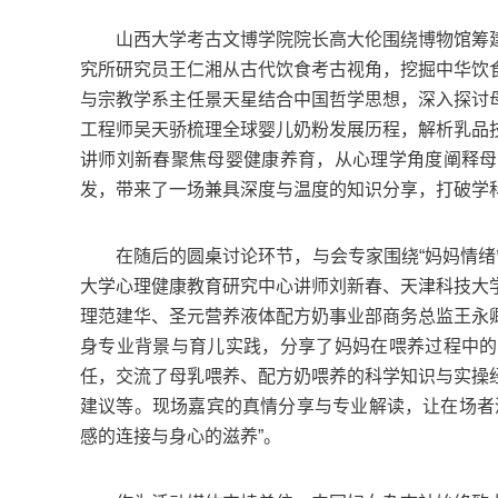
山西大学考古文博学院院长高大伦围绕博物馆筹建
究所研究员王仁湘从古代饮食考古视角，挖掘中华饮
与宗教学系主任景天星结合中国哲学思想，深入探讨
工程师吴天骄梳理全球婴儿奶粉发展历程，解析乳品
讲师刘新春聚焦母婴健康养育，从心理学角度阐释母
发，带来了一场兼具深度与温度的知识分享，打破学
在随后的圆桌讨论环节，与会专家围绕“妈妈情绪管
大学心理健康教育研究中心讲师刘新春、天津科技大
理范建华、圣元营养液体配方奶事业部商务总监王永
身专业背景与育儿实践，分享了妈妈在喂养过程中的
任，交流了母乳喂养、配方奶喂养的科学知识与实操
建议等。现场嘉宾的真情分享与专业解读，让在场者
感的连接与身心的滋养”。