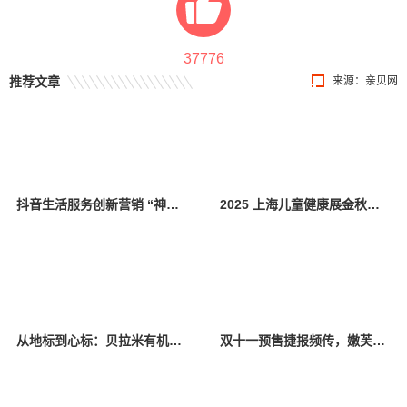
37776
推荐文章
来源：
亲贝网
抖音生活服务创新营销 “神奇动物见面会”引爆线下消费
2025 上海儿童健康展金秋启幕，引领亲子健康互动新潮流
从地标到心标：贝拉米有机引爆国庆流量，引领母婴营销新范式
双十一预售捷报频传，嫩芙以“专业、安全、有效”赢获新生代宝妈信赖