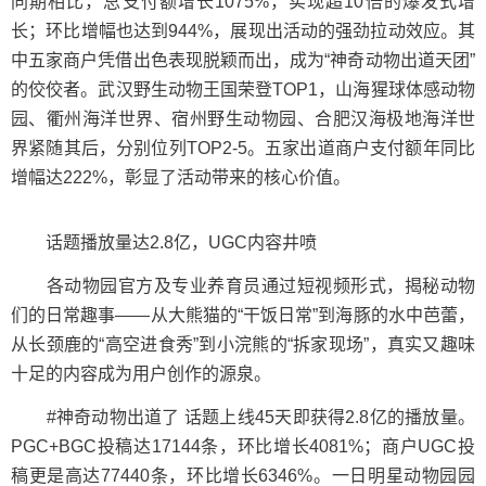
同期相比，总支付额增长1075%，实现超10倍的爆发式增
长；环比增幅也达到944%，展现出活动的强劲拉动效应。其
中五家商户凭借出色表现脱颖而出，成为“神奇动物出道天团”
的佼佼者。武汉野生动物王国荣登TOP1，山海猩球体感动物
园、衢州海洋世界、宿州野生动物园、合肥汉海极地海洋世
界紧随其后，分别位列TOP2-5。五家出道商户支付额年同比
增幅达222%，彰显了活动带来的核心价值。
话题播放量达2.8亿，UGC内容井喷
各动物园官方及专业养育员通过短视频形式，揭秘动物
们的日常趣事——从大熊猫的“干饭日常”到海豚的水中芭蕾，
从长颈鹿的“高空进食秀”到小浣熊的“拆家现场”，真实又趣味
十足的内容成为用户创作的源泉。
#神奇动物出道了 话题上线45天即获得2.8亿的播放量。
PGC+BGC投稿达17144条，环比增长4081%；商户UGC投
稿更是高达77440条，环比增长6346%。一日明星动物园园