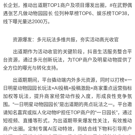
长企划，推动出道期TOP1商户及项目爆发出圈，#在武野偶
遇张艺凡做动物园园长 位列种草榜TOP6、娱乐榜TOP38，
线下曝光量达2000万。
资源爆发：多元玩法多维共振，夯实活动高光收官
出道期作为活动收官的关键阶段，抖音生活服务整合平
台资源，通过多元创新玩法，为TOP商户及明星动物提供了
全方位的曝光与转化支持。
出道期期间，平台撬动端内外多元资源，同时以打榜×一
日明星动物园园长玩法×AI投稿×投稿激励×商家重点运营指标
加权等玩法，提升商家经营动作投入度，形成良性竞争氛
围。“一日明星动物园园长”是出道期的亮点玩法之一。平台邀
请知名嘉宾或拟人化动物IP担任TOP商户的“一日园长”，通过
短视频、直播等形式，为出道期带来爆发性关注，有效推动
商户出圈。定制专属AI互动特效，则结合线下物料引导用户