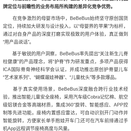
牌定位与前瞻性的业务布局所构建的差异化竞争优势。
在竞争激烈的母婴市场中，BeBeBus始终坚守原创国货
定位，持续加大研发与设计投入，以“母婴界的苹果”为标杆，
通过对自身产品的深度打磨实现极致的用户体验，真正做到
“用产品说话”。
基于敏锐的用户洞察，BeBeBus率先提出“关注新生儿脊
柱健康”的产品理念，将“护脊”作为研发重点，多项产品获得
ICA国际脊骨神经科学会认证，并成功推出原创护脊婴儿车
“艺术家系列”、“蝴蝶遛娃神器”、“儿童枕头”等多款爆品。
基于真实使用场景，BeBeBus深度融合跨行业技术经
验，推出智能儿童安全座椅，采用汽车级Cobra记忆棉、航空
级铝镁合金等高端材质，集成360°旋转、智能感应、APP控
制等先进功能。座椅内置感应雷达，可自动识别开门动作并
智能旋转，方便家长单手抱娃开车门;还可在汽车前排通过手
机App远程调节座椅高度与风量。