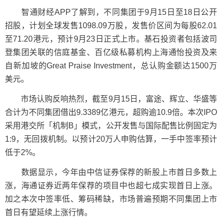
智通财经APP了解到，不同集团于9月15日至18日公开
招股，计划全球发售1098.09万股，发售价区间为每股62.01
至71.20港元，预计9月23日正式上市。基石投资者包括波司
登集团关联的信庭基金、百亿级私募机构上海通怡投资及来
自新加坡的Great Praise Investment，总认购金额达1500万
美元。
市场认购反响热烈，截至9月15日，富途、辉立、华盛等
合计为不同集团借出9.3389亿港元，超购逾10.9倍。本次IPO
采用港交所「机制B」模式，公开发售与国际配售比例固定为
1:9，无回拨机制。以预计20万人申购估算，一手中签率预计
低于2%。
数据显示，今年由中信证券保荐的新股上市首日多数上
涨，海通证券近两年保荐的项目中也超七成实现首日上涨。
加之本次中签率低、筹码稀缺，市场普遍预期不同集团上市
首日有望延续上涨行情。