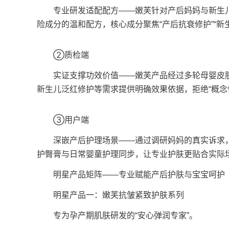
专业研发适配配方——嫩芙针对产后妈妈与新生儿
险成分的温和配方，核心成分聚焦“产后抗衰修护”“新
②质检端
实证支撑功效价值——嫩芙产品经过多轮母婴皮肤
新生儿泛红修护等需求提供明确效果依据，拒绝“概念性
③用户端
深嵌产后护理场景——通过调研妈妈的真实诉求，
护臀膏与日常婴童护理同步，让专业护肤更贴合实际
明星产品矩阵——专业赋能产后护肤与宝宝呵护
明星产品一：嫩芙抗皱紧致护肤系列
专为孕产期肌肤研发的“安心弹润专家”。