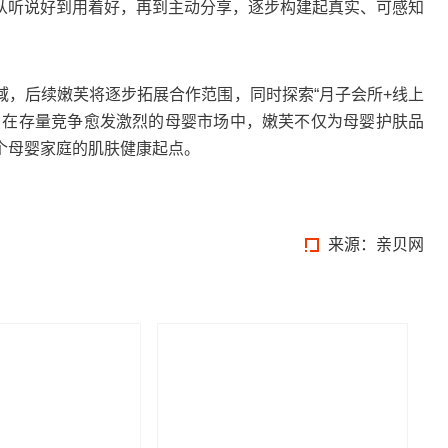
从听说好到用着好，再到主动分享，逐步构建起真实、可感知
后续嫩芙将逐步拓展合作范围，同时探索“月子会所+线上
。在存量竞争愈发激烈的母婴市场中，嫩芙不仅为母婴护肤品
个母婴家庭的肌肤健康起点。
来源：
亲贝网