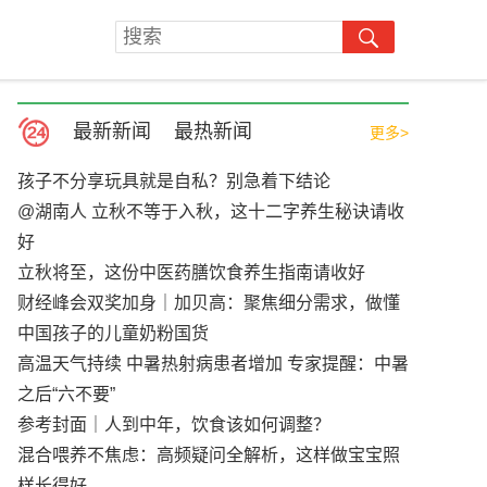
最新新闻
最热新闻
更多>
孩子不分享玩具就是自私？别急着下结论
@湖南人 立秋不等于入秋，这十二字养生秘诀请收
好
立秋将至，这份中医药膳饮食养生指南请收好
财经峰会双奖加身｜加贝高：聚焦细分需求，做懂
中国孩子的儿童奶粉国货
高温天气持续 中暑热射病患者增加 专家提醒：中暑
之后“六不要”
参考封面｜人到中年，饮食该如何调整？
混合喂养不焦虑：高频疑问全解析，这样做宝宝照
样长得好