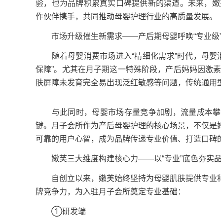
验，也为品牌积累真实口碑提供新的渠道。未来，嫩芙将
作伙伴携手，共同推动母婴护理行业的高质量发展。
市场升级催生新需求——产后期母婴呼唤“专业级
随着母婴消费市场进入“精细化需求”时代，母婴消
保障”。尤其在月子期这一特殊阶段，产后妈妈因激
肤屏障未发育完全易出现泛红敏感等问题，传统通用型
与此同时，母婴市场存量竞争加剧，流量成本攀升
键。月子会所作为产后母婴护理的核心场景，不仅是
可靠的用户心智，成为品牌传递专业价值、打造口碑
嫩芙三大维度构建核心力——以“专业”底色夯实
自创立以来，嫩芙始终坚持为母婴肌肤提供专业科
牌竞争力，为入驻月子会所奠定专业基础：
①研发端