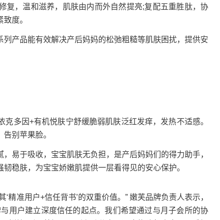
复，温和滋养，肌肤由内而外自然提亮;复配五重胜肽，协
紧致度。
列产品能有效解决产后妈妈的松弛粗糙等肌肤困扰，提供安
克多因+有机悦肤宁舒缓脆弱肌肤泛红发痒，发热不适感。
，告别苹果脸。
，易于吸收，宝宝肌肤无负担，是产后妈妈们的得力助手，
强韧稳肤，为宝宝娇嫩肌提供一层看得见的安心保护。
精准用户+信任背书’的双重价值。” 嫩芙品牌负责人表示，
牌与用户建立深度信任的起点。我们希望通过与月子会所的协