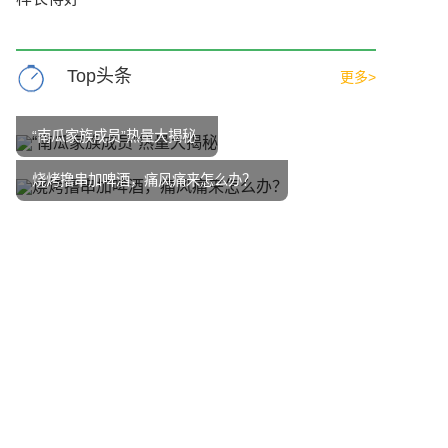
Top头条
更多>
“南瓜家族成员”热量大揭秘
烧烤撸串加啤酒，痛风痛来怎么办？