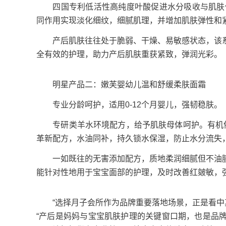
四国专利低活性高纯度叶酸促进水分吸收与肌肤修
同作用实现淡化细纹，细腻肌理，并增加肌肤弹性和
产后肌肤往往处于脆弱、干燥、易敏感状态，该系
全有效的护理，助力产后肌肤重获紧致，弹润光彩。
明星产品二：嫩芙婴幼儿温和舒缓柔肤面霜
专业分龄呵护，适用0-12个月婴儿，强韧稳肤。
专研类羊水环境配方，给予肌肤母体呵护。有机依
革新配方，水油同补，持久锁水保湿，防止水分流失
一如既往的无害添加配方，质地柔润细腻但不油腻
能针对性地用于宝宝面部的护理，及时改善红皴敏，
“选择月子会所作为品牌重要落地场景，正是看中其‘
“产后是妈妈与宝宝肌肤护理的关键窗口期，也是品