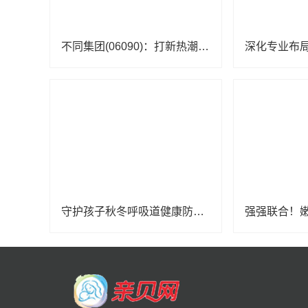
不同集团(06090)：打新热潮持续，详解高端母婴标杆企业的长期配置价值
守护孩子秋冬呼吸道健康防线：“好好呼吸”婴幼儿呼吸道健康科普项目在京启动