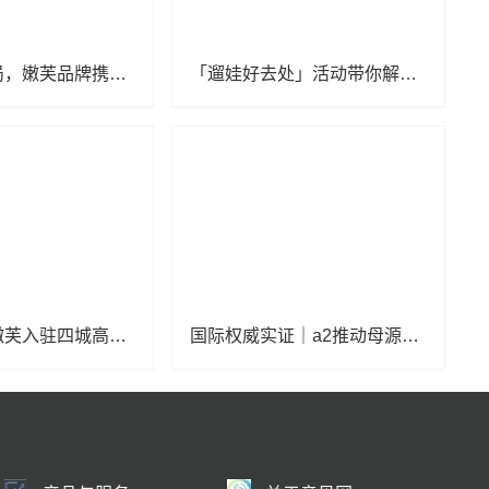
深化专业布局，嫩芙品牌携手多家高端月子会所探索母婴护肤新场景
「遛娃好去处」活动带你解锁热门新场景，发现遛娃新灵感！
强强联合！嫩芙入驻四城高端月子会所，开启精致孕产护肤新体验
国际权威实证｜a2推动母源同型A2型蛋白质研究新高度，揭示母婴共同受益科研方案