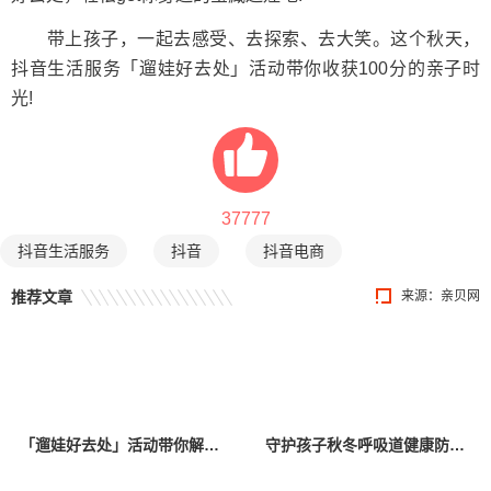
带上孩子，一起去感受、去探索、去大笑。这个秋天，
抖音生活服务「遛娃好去处」活动带你收获100分的亲子时
光!
37777
抖音生活服务
抖音
抖音电商
推荐文章
来源：
亲贝网
「遛娃好去处」活动带你解锁热门新场景，发现遛娃新灵感！
守护孩子秋冬呼吸道健康防线：“好好呼吸”婴幼儿呼吸道健康科普项目在京启动