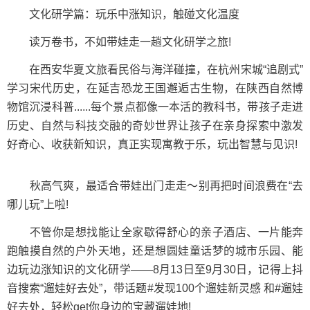
文化研学篇：玩乐中涨知识，触碰文化温度
读万卷书，不如带娃走一趟文化研学之旅!
在西安华夏文旅看民俗与海洋碰撞，在杭州宋城“追剧式”
学习宋代历史，在延吉恐龙王国邂逅古生物，在陕西自然博
物馆沉浸科普......每个景点都像一本活的教科书，带孩子走进
历史、自然与科技交融的奇妙世界让孩子在亲身探索中激发
好奇心、收获新知识，真正实现寓教于乐，玩出智慧与见识!
秋高气爽，最适合带娃出门走走～别再把时间浪费在“去
哪儿玩”上啦!
不管你是想找能让全家歇得舒心的亲子酒店、一片能奔
跑触摸自然的户外天地，还是想圆娃童话梦的城市乐园、能
边玩边涨知识的文化研学——8月13日至9月30日，记得上抖
音搜索“遛娃好去处”，带话题#发现100个遛娃新灵感 和#遛娃
好去处，轻松get你身边的宝藏遛娃地!