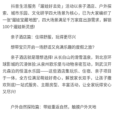
抖音生活服务「遛娃好去处」活动以亲子酒店、户外探
索、城市乐园、文化研学四大场景为核心，已为大家编织了
一张“遛娃宝藏地图”，四大场景满足千万家庭出游需求，解锁
100个遛娃新灵感!
亲子酒店篇：住得舒服，玩得更尽兴
想带宝贝开启一场舒适又充满乐趣的度假之旅?
亲子酒店就是理想选择! 从长白山的滑雪温泉，到北京环
球影城的沉浸体验;从泉州欧乐堡与动物亲密互动，到武汉开
元森泊的恒温水乐园——这些酒店集玩乐、住宿、亲子项目
于一体，全方位满足萌娃好奇心，解放家长双手，让孩子撒
欢到底!一站式服务、主题房型、丰富活动，让全家玩得安心
又尽兴!
户外自然探险篇：带娃重返自然，触摸户外天地