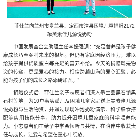
菲仕兰向兰州市皋兰县、定西市漳县困境儿童捐赠2172
罐美素佳儿源悦奶粉
中国发展基金会助理主任李媛强调：“充足营养是孩子健
康成长乃至乡村未来的根基。但仍有家庭因经济压力，难以
给孩子提供优质蛋白等充足的营养补给。今天的捐赠既是物
资的传递，更是爱心的接力。相信跨越山海的爱心汇聚，必
能为孩子们的成长之路添砖加瓦。”
捐赠仪式后，菲仕兰亲子志愿者们深入皋兰县黑石镇黑
石村等地，为10户事实孤儿及困境儿童家庭送上美素佳儿源
悦奶粉与生活物资，并通过现场冲泡奶粉演示、科学膳食搭
配等实用技能分享，助力提升困境儿童家庭的科学喂养能
力。小志愿者们在给予中学会倾听与共情，在陪伴中收获责
任与成长，让爱与希望在童心中绽放。