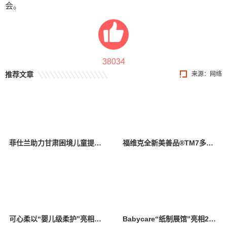
会。
38034
推荐文章
来源：网络
菲仕兰助力甘肃困境儿童提升营养
福维克全新美善品®TM7多功能智能料理机亮相2025 CBME国际孕婴童展
可心柔以“婴儿级柔护”亮相CBME展，覆盖全场景，引领行业新风尚
Babycare“纸制展馆”亮相2025 CBME，多维度诠释品牌理念