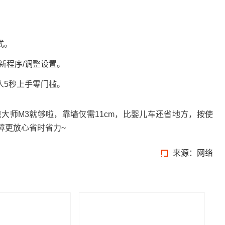
式。
新程序/调整设置。
5秒上手零门槛。
愈大师M3就够啦，靠墙仅需11cm，比婴儿车还省地方，按使
障更放心省时省力~
来源：网络