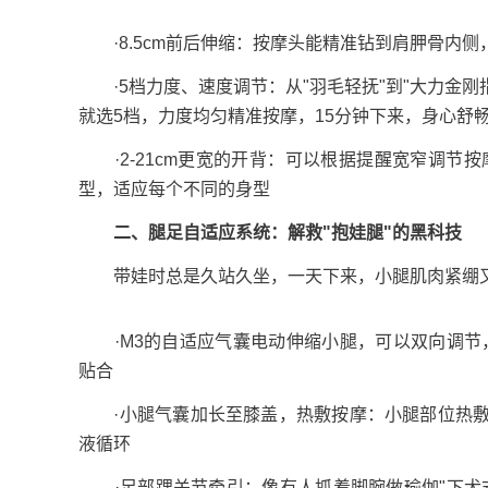
·8.5cm前后伸缩：按摩头能精准钻到肩胛骨内侧
·5档力度、速度调节：从"羽毛轻抚"到"大力金刚
就选5档，力度均匀精准按摩，15分钟下来，身心舒
·2-21cm更宽的开背：可以根据提醒宽窄调节按
型，适应每个不同的身型
二、腿足自适应系统：解救"抱娃腿"的黑科技
带娃时总是久站久坐，一天下来，小腿肌肉紧绷又难
·M3的自适应气囊电动伸缩小腿，可以双向调节，伸缩
贴合
·小腿气囊加长至膝盖，热敷按摩：小腿部位热敷
液循环
·足部踝关节牵引：像有人抓着脚腕做瑜伽"下犬式