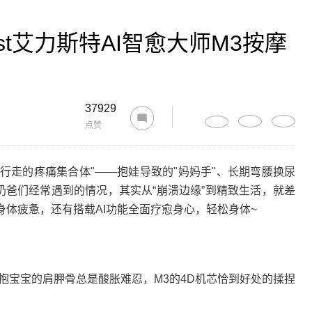
st艾力斯特AI智愈大师M3按摩
37929
点赞
行走的疼痛集合体"——抱娃导致的"妈妈手"、长期弯腰换尿
奶爸们经常遇到的情况，其实从“崩溃边缘”到精致生活，就差
身体疲惫，还有搭载AI功能全面疗愈身心，轻松身体~
抱宝宝的肩胛骨总是酸胀难忍，M3的4D机芯恰到好处的揉捏