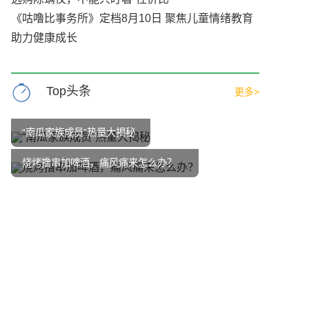
《咕噜比事务所》定档8月10日 聚焦儿童情绪教育
助力健康成长
Top头条
更多>
“南瓜家族成员”热量大揭秘
烧烤撸串加啤酒，痛风痛来怎么办？