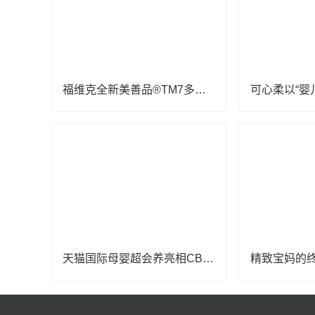
福维克全新美善品®TM7多功能智能料理机亮相2025 CBME国际孕婴童展
天猫国际母婴超会养亮相CBME国际孕婴童展，引领分龄营养新时代，共筑全龄童喂养新未来