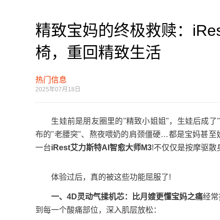
精致宝妈的终极救赎：iRe
椅，重回精致生活
热门信息
2025年07月18日
生娃前是朋友圈里的"精致小姐姐"，生娃后成了"
布的"老腰突"、熬夜喂奶的肩颈僵硬…都是宝妈甚至
一台
iRest艾力斯特AI智愈大师M3
!不仅仅是按摩驱散
体验过后，真的被这些功能屈服了!
一、4D灵动气揉机芯：比月嫂更懂宝妈之痛
经常
到每一个酸痛部位，深入肌层放松：