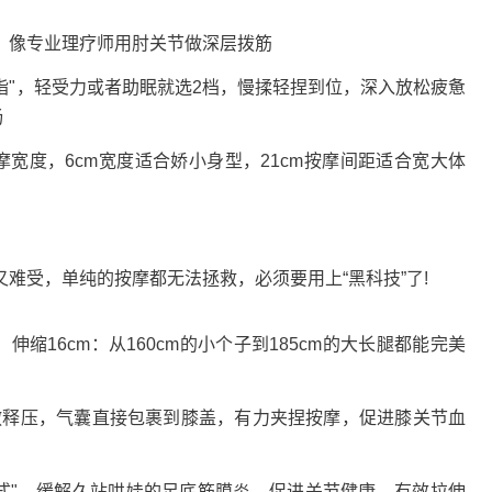
，像专业理疗师用肘关节做深层拨筋
指"，轻受力或者助眠就选2档，慢揉轻捏到位，深入放松疲惫
畅
摩宽度，6cm宽度适合娇小身型，21cm按摩间距适合宽大体
受，单纯的按摩都无法拯救，必须要用上“黑科技”了!
16cm：从160cm的小个子到185cm的大长腿都能完美
释压，气囊直接包裹到膝盖，有力夹捏按摩，促进膝关节血
"，缓解久站哄娃的足底筋膜炎，促进关节健康，有效拉伸