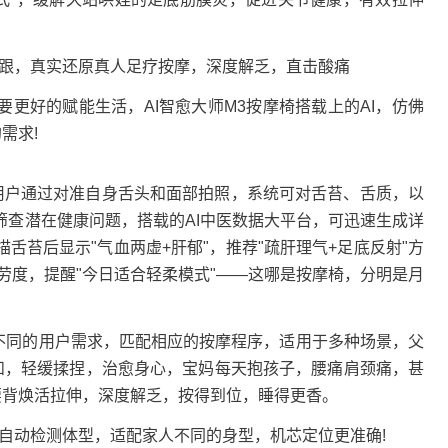
脚跟，真实还原真人足疗按摩，深度解乏，直击酸痛
是要更好的赋能生活，AI智愈大师M3按摩椅搭载上的AI，仿佛
需求!
法，用户通过对准自身舌头和面部拍照，系统可对舌苔、舌质，以
筛查潜在健康问题，搭载的AI中医数据大平台，可迅速生成详
舌苔后显示"气血两虚+肝郁"，推荐"疏肝理气+足底反射"方
劳度，提醒"今日适合轻柔模式"——这哪是按摩椅，分明是月
同的用户需求，匹配相应的按摩程序，适用于多种场景，父
柔和，轻缓揉捏，治愈身心，宝妈每天抱孩子，腰痛肩颈痛，甚
腰背焕活拉伸，深度解乏，按得到位，睡得更香。
动检测体型，适配家人不同的身型，机芯定位更准确!