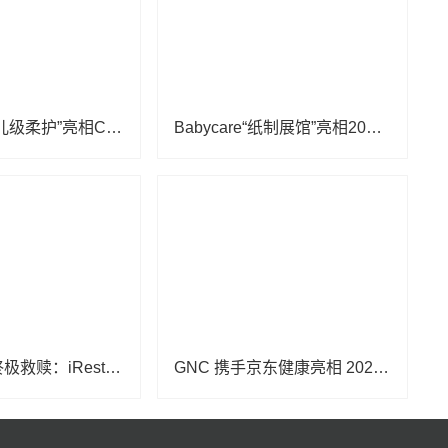
可心柔以“婴儿级柔护”亮相CBME展，覆盖全场景，引领行业新风尚
Babycare“纸制展馆”亮相2025 CBME，多维度诠释品牌理念
精致宝妈的终极救赎：iRest艾力斯特AI智愈大师M3按摩椅，重回精致生活
GNC 携手京东健康亮相 2025 CBME，共筑儿童精准营养生态