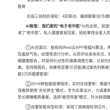
筋骨
·足底三排刮痧滚轮：4区联动，兼顾脚掌/足弓/
AI智愈：我们家的"电子老中医"
AI的出现，就
请了“老中医”、私人健康管家回家，轻松拿捏全家人的
①AI舌面诊：独有的iRest云APP搭载AI算
及面部气色、纹理等进行分析，从而评估身体状况，
细健康报告，并提供针对性的健康调理方案，比如扫描
案。坚持两周后，效果很显著!它还能通过面色判断疲
薪2万的健康管家!
②20+N种智能按摩程序，实时在线更新：根据不
母推荐使用“天伦养生”模式，专为长辈设计，力道
至长期睡眠质量差，选择“疲劳恢复”模式，针对肩颈
③双重智能体型检测：采用了高精度检测芯片，自