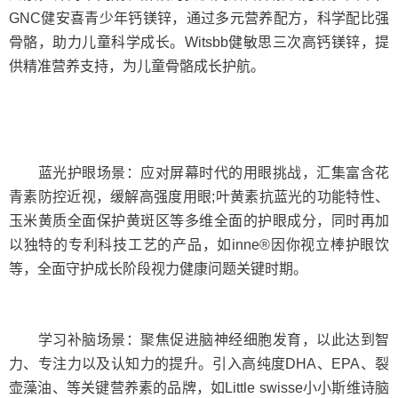
GNC健安喜青少年钙镁锌，通过多元营养配方，科学配比强
骨骼，助力儿童科学成长。Witsbb健敏思三次高钙镁锌，提
供精准营养支持，为儿童骨骼成长护航。
蓝光护眼场景：应对屏幕时代的用眼挑战，汇集富含花
青素防控近视，缓解高强度用眼;叶黄素抗蓝光的功能特性、
玉米黄质全面保护黄斑区等多维全面的护眼成分，同时再加
以独特的专利科技工艺的产品，如inne®因你视立棒护眼饮
等，全面守护成长阶段视力健康问题关键时期。
学习补脑场景：聚焦促进脑神经细胞发育，以此达到智
力、专注力以及认知力的提升。引入高纯度DHA、EPA、裂
壶藻油、等关键营养素的品牌，如Little swisse小小斯维诗脑