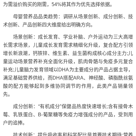
为需溢价购买的刚需，54%将其作为优先选择依据。
母婴营养品品类趋势：调研从场景创新、成分创新、技
术创新、产品创新四大维度给出明确方向。
场景创新：成长发育、学业补脑、户外运动为三大高增
长需求场景，儿童成长发育需求精细化升级，复合配方引领
增长新浪潮，钙铁锌、维生素、益生菌构成核心成分主力;儿
童运动场景营养补充全面化升级，肌肉骨骼与免疫多元复合
补充;儿童脑力发育领域以DHA为主要成分的产品占据主导，
满足基础营养供给，而DHA搭配ARA、神经酸、磷脂酰丝氨
酸的配方能够起到多维协同调节的作用，此类产品销量领
先。
成分创新：“有机成分”保健品热度快速增长;含有接骨木
莓、乳铁蛋白、B-葡聚糖等免疫力增强成分的产品，受到用
户的追捧。
技术创新：提升吸收率和科学配比是首要技术期待;营养