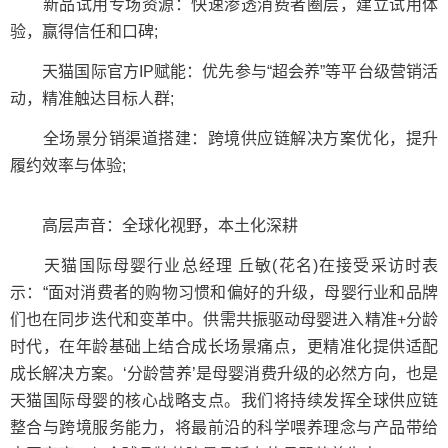
新品试用专场资源：快速渗透消费者圈层，建立试用体
验，赢得信任和口碑;
天猫国际官方IP赋能：优先参与“超会养”等平台级营销活
动，精准触达目标人群;
全场景分销渠道搭建：跨境供应链解决方案优化，提升
履约效率与体验;
高层声音：全球化视野，本土化深耕
天猫国际母婴行业总经理 丘敏(花名)在接受采访时表
示：“面对消费者的购物习惯和偏好的升级，母婴行业和品牌
们也在同步迭代和变革中。供需共振驱动母婴进入精准+分龄
时代，在年龄基础上结合成长场景痛点，更精准化提供适配
成长解决方案。‘分龄营养’是母婴消费升级的必然方向，也是
天猫国际母婴的核心战略支点。我们将持续发挥全球供应链
整合与跨境服务能力，将最前沿的科学喂养理念与产品带给