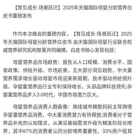
【育见成长·场景跃迁】2025年天猫国际母婴分龄营养白
皮书重磅发布
作为本次峰会的重磅内容，【育见成长·场景跃迁】2025
年天猫国际母婴分龄营养白皮书 由天猫国际母婴行业联合权
威营养研究机构智篆共同编撰。白皮书核心发现包括：
母婴营养品市场趋势：报告从人口规模、消费水平、国
家政策、供给升级、市场前景，五大部分洞见趋势，中大童
营养需求增长驱动母婴市场迎来新周期，技术驱动供给侧升
级，孕婴童营养品行业专利保持增长，头部品牌科技领先;孕
婴童营养品步入3.0时代，中国市场潜力巨大。
母婴营养品消费人群画像：高线城市精致妈妈主导跨境
孕婴童营养品消费，中大童消费潜力有待释放;消费者对于营
养品补充的认知理念，从满足基础需求升级为精准阶段化喂
养，其中87%的消费者认同分龄喂养重要性，33%用户视其