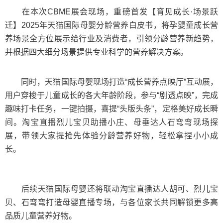
在本次CBME展会现场，重磅首发【育见成长·场景跃
迁】2025年天猫国际母婴分龄营养白皮书，将孕婴童成长营
养场景全方位展示给行业及消费者，引领分龄营养新趋势，
并根据四大细分场景提供专业科学的营养解决方案。
同时，天猫国际母婴现场打造“成长营养点映厅”互动展，
用户穿梭于儿童成长的各大年龄阶段，参与“剧透点映”，完成
趣味打卡任务，一键拍摄，喜提“头版头条”，定格美好成长瞬
间。淘宝直播烈儿宝贝助播小庄、母垂达人石弯弯现场探
展，带领大家提抢先体验分龄营养好物，轻松拿捏小小成
长。
后续天猫国际母婴还将联动淘宝直播达人胡可、烈儿宝
贝、石弯弯打造母婴直播专场，与各位家长共同解锁更多高
品质儿童营养好物。