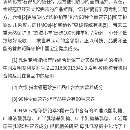
求转化为“看得见的信任”，成为他们放心的品质选择。现在，
金领冠已经建立起完善的产品矩阵，“珍护”拥有乳源专利[1]配
方，六维[2]更易吸收;“珍护铂萃”包含90种全面营养[3]和守护
婴幼儿免疫力的HMOs[4];“塞纳牧”突破传统有机[5]，带来三
重天然保护[6];“悠滋小羊”臻选100%纯羊乳[7]奶源，小分子低
致敏好吸收……被世界认可的金领冠，正以科技、品质和全
能的营养矩阵守护中国宝宝健康成长。
[1] 乳源专利:指核苷酸组合是源于对天然乳结构的模拟。
中国发明专利专利号:ZL201680013841.3 发明名称:核苷酸组
合物及其在食品中的应用
[2] 六维:指金领冠珍护产品中含六大营养成分
[3] 90种全面营养:指产品中含有90种营养
[4] HMOs:指珍护铂萃3段产品中含有的3'-唾液酸乳糖、
6'-唾液酸乳糖、3'-半乳糖基乳糖、6'-半乳糖基乳糖、3-岩藻
糖基乳糖5种营养成分,根据相关研究,母乳低聚糖中包含了上