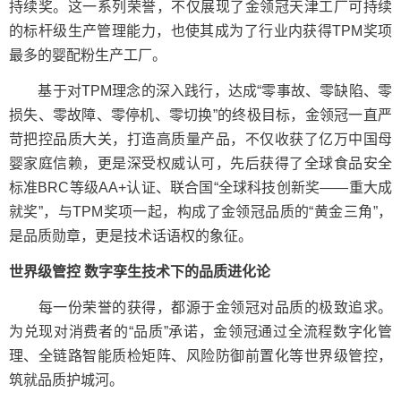
持续奖。这一系列荣誉，不仅展现了金领冠天津工厂可持续
的标杆级生产管理能力，也使其成为了行业内获得TPM奖项
最多的婴配粉生产工厂。
基于对TPM理念的深入践行，达成“零事故、零缺陷、零
损失、零故障、零停机、零切换”的终极目标，金领冠一直严
苛把控品质大关，打造高质量产品，不仅收获了亿万中国母
婴家庭信赖，更是深受权威认可，先后获得了全球食品安全
标准BRC等级AA+认证、联合国“全球科技创新奖——重大成
就奖”，与TPM奖项一起，构成了金领冠品质的“黄金三角”，
是品质勋章，更是技术话语权的象征。
世界级管控
数字孪生技术下的品质进化论
每一份荣誉的获得，都源于金领冠对品质的极致追求。
为兑现对消费者的“品质”承诺，金领冠通过全流程数字化管
理、全链路智能质检矩阵、风险防御前置化等世界级管控，
筑就品质护城河。