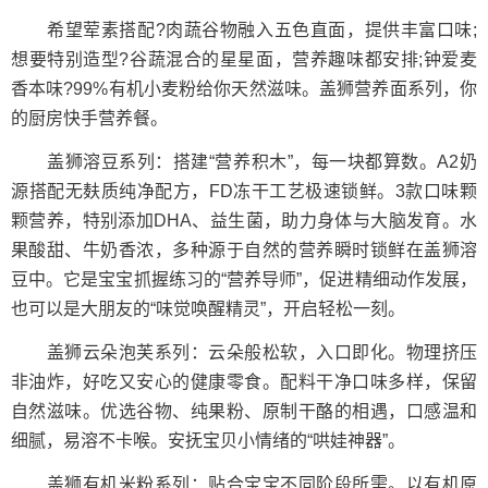
希望荤素搭配?肉蔬谷物融入五色直面，提供丰富口味;
想要特别造型?谷蔬混合的星星面，营养趣味都安排;钟爱麦
香本味?99%有机小麦粉给你天然滋味。盖狮营养面系列，你
的厨房快手营养餐。
盖狮溶豆系列：搭建“营养积木”，每一块都算数。A2奶
源搭配无麸质纯净配方，FD冻干工艺极速锁鲜。3款口味颗
颗营养，特别添加DHA、益生菌，助力身体与大脑发育。水
果酸甜、牛奶香浓，多种源于自然的营养瞬时锁鲜在盖狮溶
豆中。它是宝宝抓握练习的“营养导师”，促进精细动作发展，
也可以是大朋友的“味觉唤醒精灵”，开启轻松一刻。
盖狮云朵泡芙系列：云朵般松软，入口即化。物理挤压
非油炸，好吃又安心的健康零食。配料干净口味多样，保留
自然滋味。优选谷物、纯果粉、原制干酪的相遇，口感温和
细腻，易溶不卡喉。安抚宝贝小情绪的“哄娃神器”。
盖狮有机米粉系列：贴合宝宝不同阶段所需。以有机原