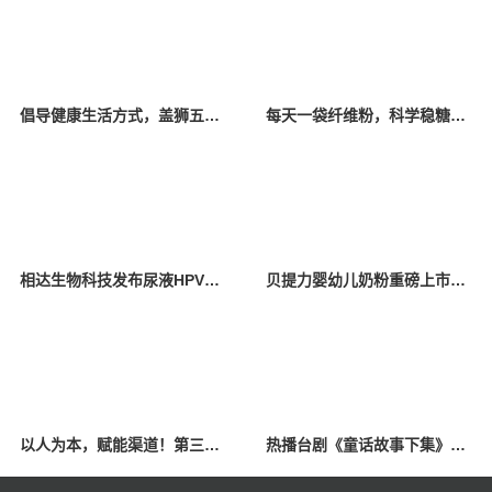
倡导健康生活方式，盖狮五大新品系列集体亮相
每天一袋纤维粉，科学稳糖还能养出「仙女肠」
相达生物科技发布尿液HPV检测突破性临床数据，全球首创PHASiFY™DNA浓缩技术助力宫颈癌筛查
贝提力婴幼儿奶粉重磅上市：专为中国宝宝胃肠道研发的“吸收特种兵”！
以人为本，赋能渠道！第三届宜品《中国好导购》助优秀导购蜕变，全国总决赛即将启幕！
热播台剧《童话故事下集》揭露男性不孕，禾馨宜蕴朱伯威院长权威解答