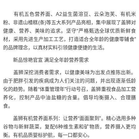
有机五色营养面、A2益生菌溶豆、云朵泡芙、有机米
粉、非遗山楂糕(条)等五大系列产品亮相，集中展现了盖狮对
健康、营养、美味的追求。坚守“严格甄选全球优质新鲜食
材，采用先进生产加工工艺，打造适合全年龄的健康零辅食”
的品牌理念，以真材实料引领健康便捷的生活。
新品惊艳官宣 满足全年龄营养需求
盖狮深挖消费者需求，以健康美味为出发点推陈出新。
由于肥胖引发的疾病成为人们关注的问题，并出现逐渐低龄
化的趋势。随着“体重管理年”行动号召，盖狮重视食品加工营
养化，控制产品中油盐糖的含量。倡导均衡摄入、合理膳
食。
盖狮有机营养面系列：让营养“面面聚到”。精心选用多种
谷物与新鲜蔬菜，复配6种维生素和矿物质，营养摄入更均
衡。有机品质婴标护航，每一口都安心。