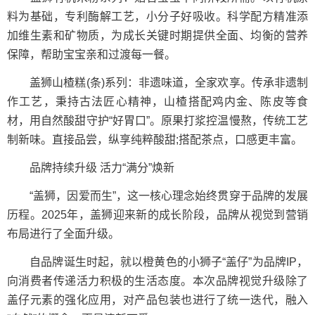
料为基础，专利酶解工艺，小分子好吸收。科学配方精准添
加维生素和矿物质，为成长关键时期提供全面、均衡的营养
保障，帮助宝宝亲和过渡每一餐。
盖狮山楂糕(条)系列：非遗味道，全家欢享。传承非遗制
作工艺，秉持古法匠心精神，山楂搭配鸡内金、陈皮等食
材，用自然酸甜守护“好胃口”。原果打浆控温慢熬，传统工艺
制新味。直接品尝，纵享纯粹酸甜;搭配茶点，口感更丰富。
品牌持续升级 活力“满分”焕新
“盖狮，因爱而生”，这一核心理念始终贯穿于品牌的发展
历程。2025年，盖狮迎来新的成长阶段，品牌从视觉到营销
布局进行了全面升级。
自品牌诞生时起，就以橙黄色的小狮子“盖仔”为品牌IP，
向消费者传递活力积极的生活态度。本次品牌视觉升级除了
盖仔元素的强化应用，对产品包装也进行了统一迭代，融入