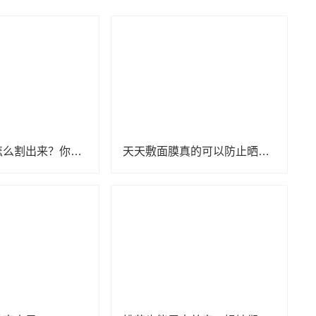
双眼皮究竟怎么割出来？你适合割双眼皮吗，会有后遗症吗？
天天敷面膜真的可以防止晒黑吗？