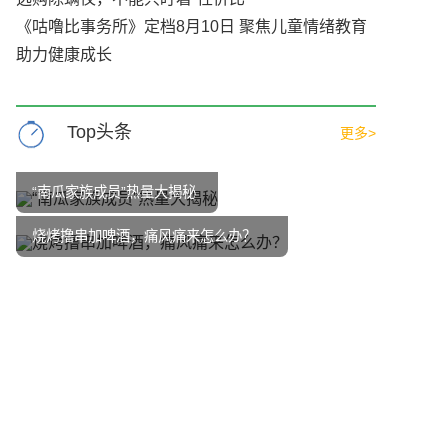
《咕噜比事务所》定档8月10日 聚焦儿童情绪教育
助力健康成长
Top头条
更多>
“南瓜家族成员”热量大揭秘
烧烤撸串加啤酒，痛风痛来怎么办？