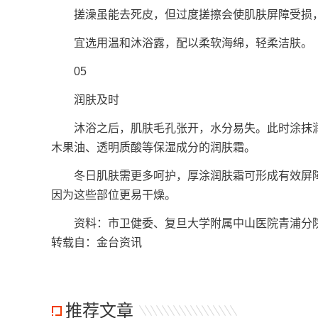
搓澡虽能去死皮，但过度搓擦会使肌肤屏障受损，
宜选用温和沐浴露，配以柔软海绵，轻柔洁肤。
05
润肤及时
沐浴之后，肌肤毛孔张开，水分易失。此时涂抹润
木果油、透明质酸等保湿成分的润肤霜。
冬日肌肤需更多呵护，厚涂润肤霜可形成有效屏障
因为这些部位更易干燥。
资料：市卫健委、复旦大学附属中山医院青浦分院
转载自：金台资讯
推荐文章