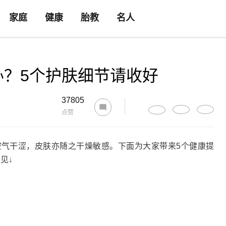
家庭
健康
胎教
名人
办？5个护肤细节请收好
37805
点赞
干涩，皮肤亦随之干燥敏感。下面为大家带来5个健康提
见↓