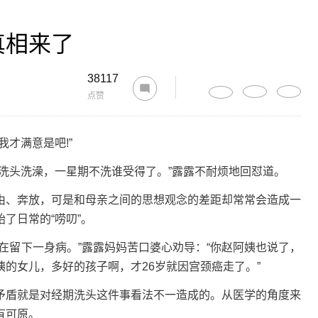
真相来了
38117
点赞
才满意是吧!”
头洗澡，一星期不洗谁受得了。”露露不耐烦地回怼道。
、奔放，可是和母亲之间的思想观念的差距却常常会造成一
了日常的“唠叨”。
留下一身病。”露露妈妈苦口婆心劝导：“你赵阿姨也说了，
的女儿，多好的孩子啊，才26岁就因宫颈癌走了。”
盾就是对经期洗头这件事看法不一造成的。从医学的角度来
有可原。