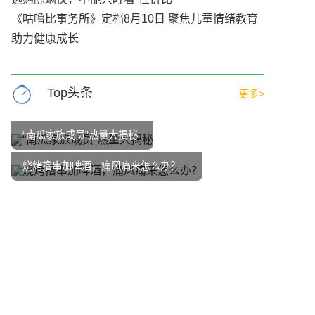
《咕噜比事务所》定档8月10日 聚焦儿童情绪教育
助力健康成长
Top头条
更多>
“南瓜家族成员”热量大揭秘
烧烤撸串加啤酒，痛风痛来怎么办？