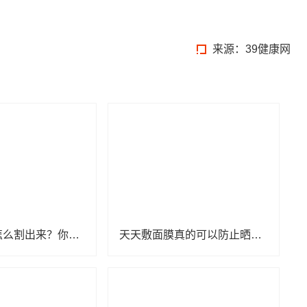
来源：39健康网
双眼皮究竟怎么割出来？你适合割双眼皮吗，会有后遗症吗？
天天敷面膜真的可以防止晒黑吗？