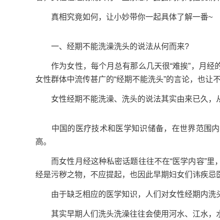
真相究竟如何，让小妙带你一起具体了解一番~
一、经期不能洗澡洗头的说法从何而来?
作为女性，每个月总有那么几天很“难挨”，月经的
女性群体中流传甚广的“经期不能洗头”的言论，也让
女性经期不能洗澡、洗头的说法其实由来已久，从
中国的医疗技术和医学知识储备，在世界范围内发
高。
而女性月经这种私密话题往往不在“医学内容”里，
经是污秽之物，不应提起，也因此早期妇女们讳疾忌
由于缺乏相应的医学知识，人们对女性经期内洗头
其实早期人们洗头洗澡往往会使用河水、江水，水