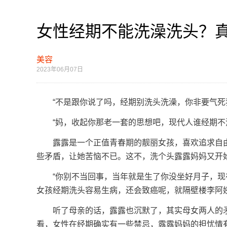
女性经期不能洗澡洗头？
美容
2023年06月07日
“不是跟你说了吗，经期别洗头洗澡，你非要气死我
“妈，收起你那老一套的思想吧，现代人谁经期不洗
露露是一个正值青春期的靓丽女孩，喜欢追求自由
些矛盾，让她苦恼不已。这不，洗个头露露妈妈又开始
“你别不当回事，当年就是生了你没坐好月子，现在
女孩经期洗头容易生病，还会致癌呢，就隔壁楼李阿姨
听了母亲的话，露露也沉默了，其实母女两人的矛
看，女性在经期确实有一些禁忌，露露妈妈的担忧情