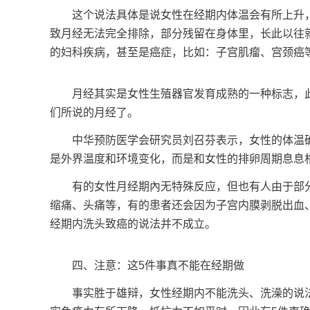
这个说法具体是说女性在经期内体温会有所上升，
致月经无法完全排除，部分残留在身体里，长此以往
的妇科疾病，甚至是癌症，比如：子宫肌瘤、宫颈癌
月经其实是女性生殖器官发育成熟的一种标志，此
们所说的月经了。
中华预防医学会研究员刘召芬表示，女性的体温确
是外界温度和环境变化，而是和女性的排卵周期息息
有的女性月经期內无特殊反应，但也有人由于部分
缩痛、头痛等，有的患者还会因为子宫内膜剥脱出血
经期内洗头致癌的说法并不成立。
四、注意：这5件事真不能在经期做
事实胜于雄辩，女性经期内不能洗头、洗澡的说法